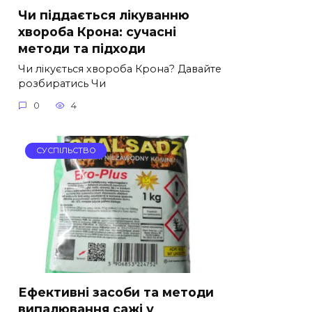
Чи піддається лікуванню
хвороба Крона: сучасні
методи та підходи
Чи лікується хвороба Крона? Давайте
розбиратись Чи
0
4
СУСПІЛЬСТВО
Ефективні засоби та методи
випалювання сажі у