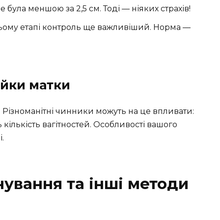
була меншою за 2,5 см. Тоді — ніяких страхів!
ьому етапі контроль ще важливіший. Норма —
йки матки
 Різноманітні чинники можуть на це впливати:
ь кількість вагітностей. Особливості вашого
.
нування та інші методи