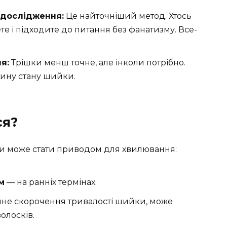
 дослідження:
Це найточніший метод. Хтось
те і підходите до питання без фанатизму. Все-
я:
Трішки менш точне, але інколи потрібно.
тину стану шийки.
ся?
и може стати приводом для хвилювання:
м
— на ранніх термінах.
чне скорочення тривалості шийки, може
олосків.