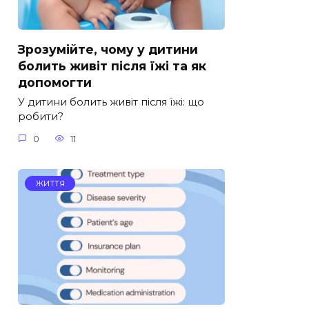
Зрозумійте, чому у дитини
болить живіт після їжі та як
допомогти
У дитини болить живіт після їжі: що
робити?
0
11
ЖИТТЯ