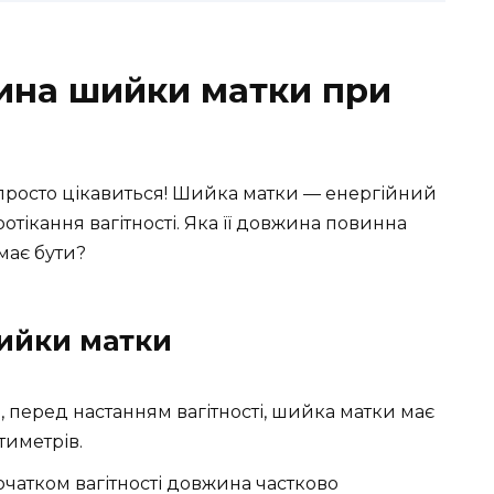
ина шийки матки при
о просто цікавиться! Шийка матки — енергійний
отікання вагітності. Яка її довжина повинна
 має бути?
ийки матки
 перед настанням вагітності, шийка матки має
тиметрів.
очатком вагітності довжина частково