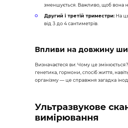
зменшується. Важливо, щоб вона не 
Другий і третій триместри:
На ц
від 3 до 4 сантиметрів.
Впливи на довжину ши
Визначаєтеся ви: Чому це змінюється?
генетика, гормони, спосіб життя, навіт
організму — це справжня загадка іноді
Ультразвукове ска
вимірювання