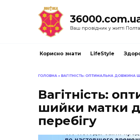
Перейти
до
36000.com.u
вмісту
Ваш провідник у житті Полт
Корисно знати
LifeStyle
Здоро
ГОЛОВНА
»
ВАГІТНІСТЬ: ОПТИМАЛЬНА ДОВЖИНА 
Вагітність: оп
шийки матки д
перебігу