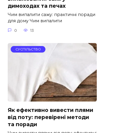
димоходах та печах
Чим випалити сажу: практичні поради
для дому Чим випалити
0
13
СУСПІЛЬСТВО
Як ефективно вивести плями
від поту: перевірені методи
та поради
Чим вивести плями від поту: ефективні