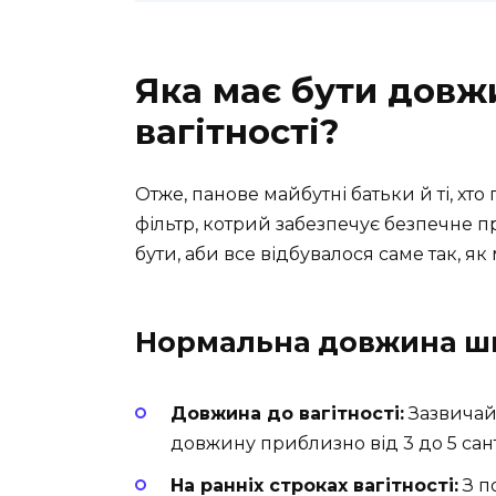
Яка має бути довж
вагітності?
Отже, панове майбутні батьки й ті, хт
фільтр, котрий забезпечує безпечне пр
бути, аби все відбувалося саме так, як
Нормальна довжина ш
Довжина до вагітності:
Зазвичай,
довжину приблизно від 3 до 5 сан
На ранніх строках вагітності:
З п