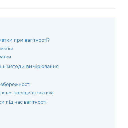
тки при вагітності?
матки
матки
інші методи вимірювання
 обережності
лено: поради та тактика
під час вагітності