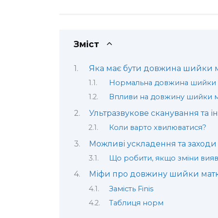
Зміст
Яка має бути довжина шийки ма
Нормальна довжина шийки 
Впливи на довжину шийки 
Ультразвукове сканування та 
Коли варто хвилюватися?
Можливі ускладення та заходи
Що робити, якщо зміни вияв
Міфи про довжину шийки матки 
Замість Finis
Таблиця норм