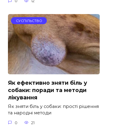
0
12
СУСПІЛЬСТВО
Як ефективно зняти біль у
собаки: поради та методи
лікування
Як зняти біль у собаки: прості рішення
та народні методи
0
21