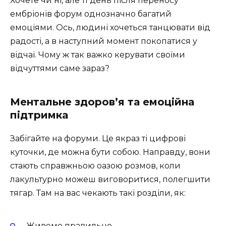
Хочете чи ні, але 11 день після переносу
ембріонів форум однозначно багатий
емоціями. Ось, людині хочеться танцювати від
радості, а в наступний момент покопатися у
відчаї. Чому ж так важко керувати своїми
відчуттями саме зараз?
Ментальне здоров’я та емоційна
підтримка
Забігайте на форуми. Це якраз ті цифрові
куточки, де можна бути собою. Направду, вони
стають справжньою оазою розмов, коли
лакультурно можеш виговоритися, полегшити
тягар. Там на вас чекають такі розділи, як:
Живемо правильно