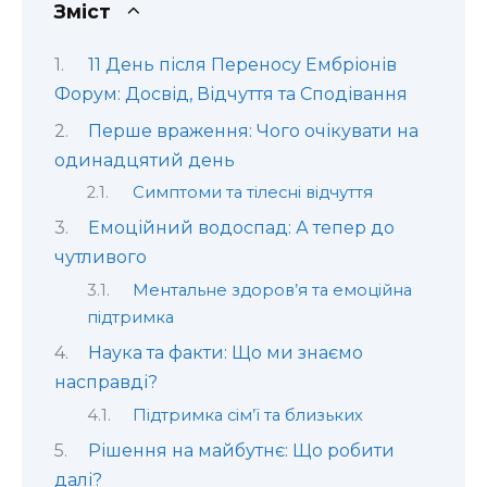
Зміст
11 День після Переносу Ембріонів
Форум: Досвід, Відчуття та Сподівання
Перше враження: Чого очікувати на
одинадцятий день
Симптоми та тілесні відчуття
Емоційний водоспад: А тепер до
чутливого
Ментальне здоров’я та емоційна
підтримка
Наука та факти: Що ми знаємо
насправді?
Підтримка сім’ї та близьких
Рішення на майбутнє: Що робити
далі?