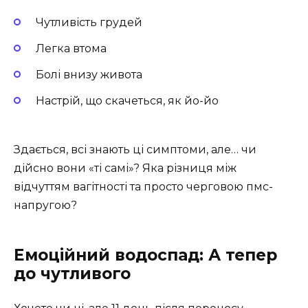
Чутливість грудей
Легка втома
Болі внизу живота
Настрій, що скачеться, як йо-йо
Здається, всі знають ці симптоми, але… чи
дійсно вони «ті самі»? Яка різниця між
відчуттям вагітності та просто черговою пмс-
напругою?
Емоційний водоспад: А тепер
до чутливого