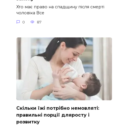
Хто має право на спадщину після смерті
чоловіка Все
0
87
Скільки їжі потрібно немовляті:
правильні порції дляросту і
розвитку