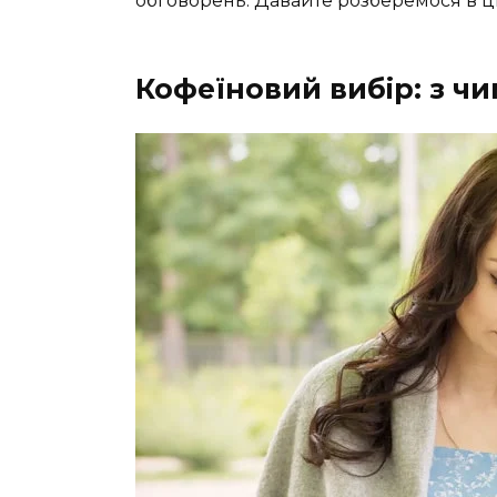
обговорень. Давайте розберемося в ць
Кофеїновий вибір: з чи