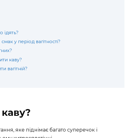
о їдять?
 смак у період вагітності?
тних?
ити каву?
и вагітній?
 каву?
ання, яке піднімає багато суперечок і