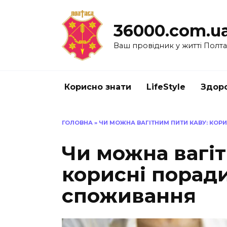
Перейти
до
36000.com.u
вмісту
Ваш провідник у житті Полт
Корисно знати
LifeStyle
Здоро
ГОЛОВНА
»
ЧИ МОЖНА ВАГІТНИМ ПИТИ КАВУ: КО
Чи можна вагіт
корисні порад
споживання