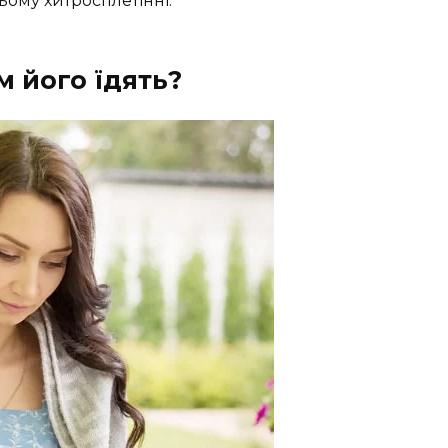
ому хитросплетінні.
м його їдять?