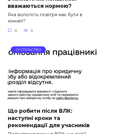
вважаються нормою?
Яка вологість повітря має бути в
кімнаті?
0
3
СУСПІЛЬСТВО
Що робити після ВЛК:
наступні кроки та
рекомендації для учасників
Після проходження ВЛК: що далі?