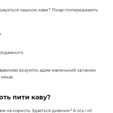
лоджується чашкою кави? Лікарі попереджають
.
родженого.
 важливо розуміти, адже маленький організм
 лякає.
ть пити каву?
еж на користь. Здається дивним? А ось і ні!