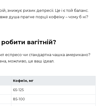
й, знижує ризик депресії. Це і є той баланс.
 вже душа прагне порції кофеїну – чому б ні?
робити вагітній?
 мл еспресо чи стандартна чашка американо?
зна, можливо, це ваш ідеал.
Кофеїн, мг
65-125
85-100