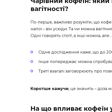
Чарівний кофеїн: який 
вагітності?
По-перше, важливо розуміти, що кофеїн
напої – він усюди. Та чи можна вагітн
Одні говорять стоп!, а інші можна, але…
Одне дослідження каже, що до 200
Інше попереджає: можна спробува
Треті взагалі заговорюють про пов
Коротше кажучи
, це значить – доза 
На що впливає кофеїн у