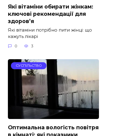
Які вітаміни обирати жінкам:
ключові рекомендації для
здоров’я
Які вітаміни потрібно пити жінці: що
кажуть лікарі
0
3
СУСПІЛЬСТВО
Оптимальна вологість повітря
в кімнаті: які показники