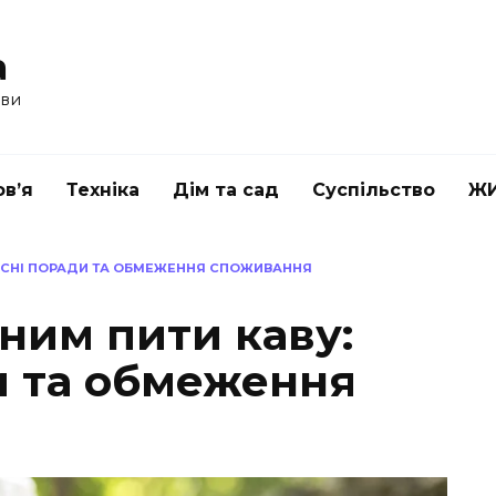
a
ави
в’я
Техніка
Дім та сад
Суспільство
Ж
РИСНІ ПОРАДИ ТА ОБМЕЖЕННЯ СПОЖИВАННЯ
ним пити каву:
и та обмеження