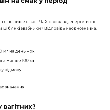
він на смак у період
 є не лише в каві. Чай, шоколад, енергетичні
им ці б’янкі звабники? Відповідь неоднозначна.
.
 мг на день – ок.
ти менше 100 мг.
ну відмову.
має значення.
 вагітних?