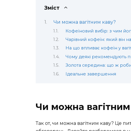
Зміст
Чи можна вагітним каву?
Кофеїновий вибір: з чим йог
Чарівний кофеїн: який він на
На що впливає кофеїн у вагі
Чому деякі рекомендують п
Золота середина: що ж робит
Ідеальне завершення
Чи можна вагітним
Так от, чи можна вагітним каву? Це пит