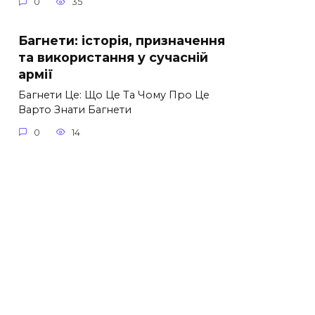
0
35
Багнети: історія, призначення
та використання у сучасній
армії
Багнети Це: Що Це Та Чому Про Це
Варто Знати Багнети
0
14