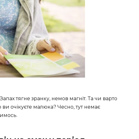
 Запах тягне зранку, немов магніт. Та чи варто
ви очікуєте малюка? Чесно, тут немає
бимось.