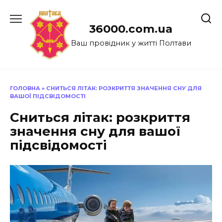
Перейти
до
36000.com.ua
вмісту
Ваш провідник у житті Полтави
ГОЛОВНА
»
СНИТЬСЯ ЛІТАК: РОЗКРИТТЯ ЗНАЧЕННЯ СНУ ДЛЯ
ВАШОЇ ПІДСВІДОМОСТІ
Сниться літак: розкриття
значення сну для вашої
підсвідомості