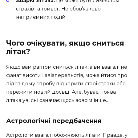
Аварія літака.
Це може бути символом
страхів та тривог. Не обов’язково
неприємних подій.
Чого очікувати, якщо сниться
літак?
Якщо вам раптом сниться літак, а ви взагалі не
фанат висоти і авіаперельотів, може йтися про
підсвідому спробу підкорити старі страхи або
пережити новий досвід. Але, буває, поява
літака уві сні означає щось зовсім інше…
Астрологічні передбачення
Астрологи взагалі обожнюють літати. Правда, у