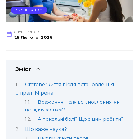
СУСПІЛЬСТВО
ОПУБЛІКОВАНО
25 Лютого, 2026
Зміст
Статеве життя після встановлення
спіралі Мірена
Враження після встановлення: як
це відчувається?
А пекельні болі? Що з цим робити?
Що каже наука?
Цифри, факти, теорії