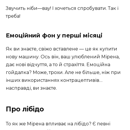
Звучить ніби—вау! І хочеться спробувати. Так і
треба!
Емоційний фон у перші місяці
Як ви знаєте, свіжо вставлене — це як купити
нову машину. Ось він, ваш улюблений Мірена,
дає нові відчуття, а то й страхіття. Емоційна
гойдалка? Може, трохи. Але не більше, ніж при
інших використаннях контрацептивів…
насправді, ви знаєте.
Про лібідо
То як же Мірена впливає на лібідо? Є певні