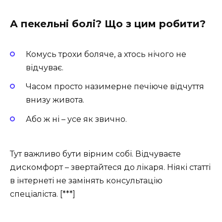
А пекельні болі? Що з цим робити?
Комусь трохи боляче, а хтось нічого не
відчуває.
Часом просто назимерне печіюче відчуття
внизу живота.
Або ж ні – усе як звично.
Тут важливо бути вірним собі. Відчуваєте
дискомфорт – звертайтеся до лікаря. Ніякі статті
в інтернеті не замінять консультацію
спеціаліста. [***]