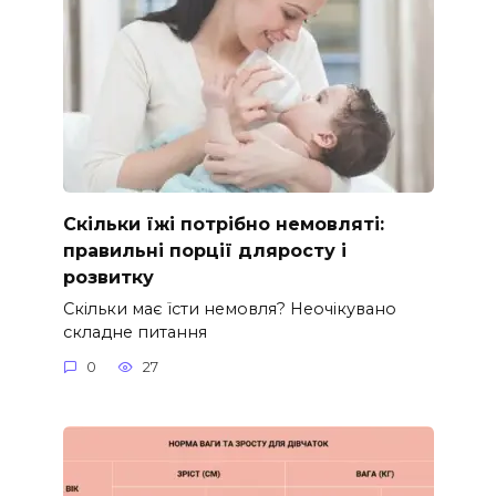
Скільки їжі потрібно немовляті:
правильні порції дляросту і
розвитку
Скільки має їсти немовля? Неочікувано
складне питання
0
27