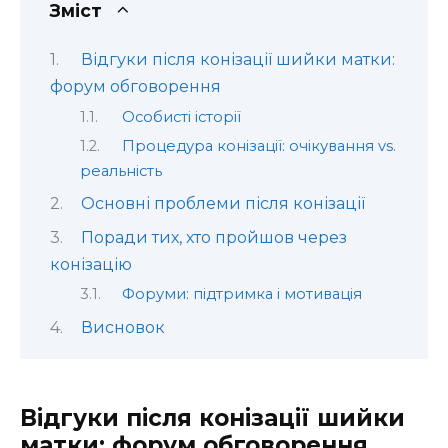
Зміст
Відгуки після конізації шийки матки:
форум обговорення
Особисті історії
Процедура конізації: очікування vs.
реальність
Основні проблеми після конізації
Поради тих, хто пройшов через
конізацію
Форуми: підтримка і мотивація
Висновок
Відгуки після конізації шийки
матки: форум обговорення