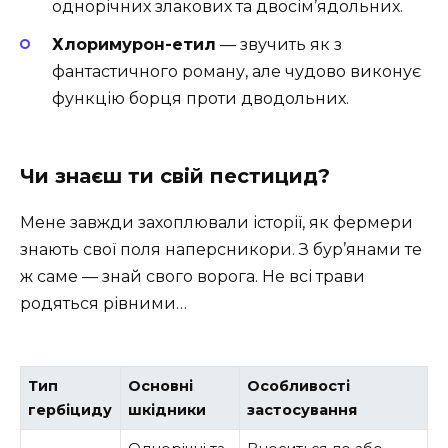
однорічних злакових та двосім’ядольних.
Хлоримурон-етил
— звучить як з
фантастичного роману, але чудово виконує
функцію борця проти дводольних.
Чи знаєш ти свій пестицид?
Мене завжди захоплювали історії, як фермери
знають свої поля наперсникори. З бур’янами те
ж саме — знай свого ворога. Не всі трави
родяться рівними…
Тип
Основні
Особливості
гербіциду
шкідники
застосування