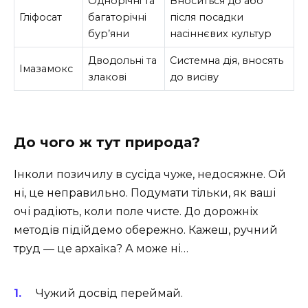
Однорічні та
Вноситься до або
Гліфосат
багаторічні
після посадки
бур’яни
насіннєвих культур
Дводольні та
Системна дія, вносять
Імазамокс
злакові
до висіву
До чого ж тут природа?
Інколи позичилу в сусіда чуже, недосяжне. Ой
ні, це неправильно. Подумати тільки, як ваші
очі радіють, коли поле чисте. До дорожніх
методів підійдемо обережно. Кажеш, ручний
труд — це архаїка? А може ні…
Чужий досвід переймай.