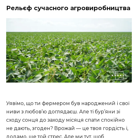
Рельєф сучасного агровиробництва
Уявімо, що ти фермером був народжений і свої
ниви з любов’ю доглядаєш. Але ті бур’яни зі
сходу сонця до заходу місяця спати спокійно
не дають, згоден? Врожай — це твоя гордість і,
додамо, ще той стрес. Але ми тут, щоб