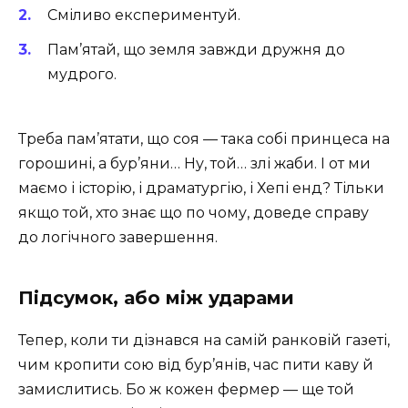
Сміливо експериментуй.
Пам’ятай, що земля завжди дружня до
мудрого.
Треба пам’ятати, що соя — така собі принцеса на
горошині, а бур’яни… Ну, той… злі жаби. І от ми
маємо і історію, і драматургію, і Хепі енд? Тільки
якщо той, хто знає що по чому, доведе справу
до логічного завершення.
Підсумок, або між ударами
Тепер, коли ти дізнався на самій ранковій газеті,
чим кропити сою від бур’янів, час пити каву й
замислитись. Бо ж кожен фермер — ще той