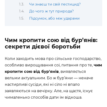
Чи знаєш ти свій пестицид?
До чого ж тут природа?
Підсумок, або між ударами
Чим кропити сою від бур’янів:
секрети дієвої боротьби
Коли заходить мова про сільське господарство,
особливо вирощування сої, питання про те,
чим
кропити сою від бур’янів
, виявляється
вельми актуальним. Бо ж бур’яни — неначе
настирливі сусіди, які ні сіло ні впало
заявляються на вечірку. Але, на щастя, існує
чималенько способів дати їм відкоша.