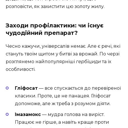
розповісти, як захистити цю золоту жилу.
Заходи профілактики: чи існує
чудодійний препарат?
Чесно кажучи, універсалів немає. Але є речі, які
стануть твоїм щитом у битві за врожай. По черзі
розглянемо найпопулярніші
гербіциди
та їх
особливості.
Гліфосат
— все спускається до перевіреної
класики. Проте, це не панацея. Гліфосат
допоможе, але ж треба з розумом діяти.
Імазамокс
— мудра голова на виріст.
Працює не гірше, а навіть краще проти