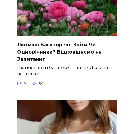
Лютики: Багаторічні Квіти Чи
Однорічники? Відповідаємо на
Запитання
Лютики квіти багаторічні чи ні? Лютики –
це ті квіти
0
30