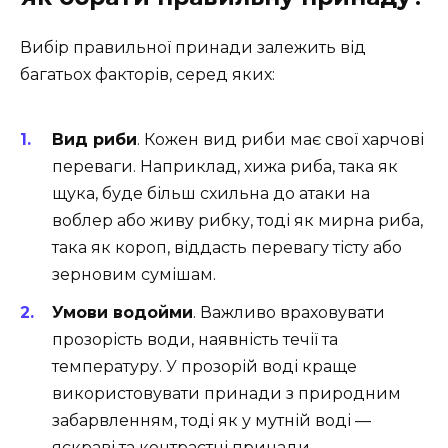
Вибір правильної принади залежить від
багатьох факторів, серед яких:
Вид риби
. Кожен вид риби має свої харчові
переваги. Наприклад, хижа риба, така як
щука, буде більш схильна до атаки на
воблер або живу рибку, тоді як мирна риба,
така як короп, віддасть перевагу тісту або
зерновим сумішам.
Умови водойми
. Важливо враховувати
прозорість води, наявність течії та
температуру. У прозорій воді краще
використовувати принади з природним
забарвленням, тоді як у мутній воді —
яскраві та контрастні принади.