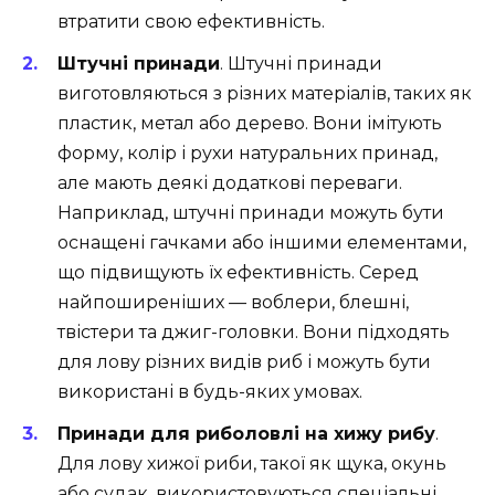
втратити свою ефективність.
Штучні принади
. Штучні принади
виготовляються з різних матеріалів, таких як
пластик, метал або дерево. Вони імітують
форму, колір і рухи натуральних принад,
але мають деякі додаткові переваги.
Наприклад, штучні принади можуть бути
оснащені гачками або іншими елементами,
що підвищують їх ефективність. Серед
найпоширеніших — воблери, блешні,
твістери та джиг-головки. Вони підходять
для лову різних видів риб і можуть бути
використані в будь-яких умовах.
Принади для риболовлі на хижу рибу
.
Для лову хижої риби, такої як щука, окунь
або судак, використовуються спеціальні