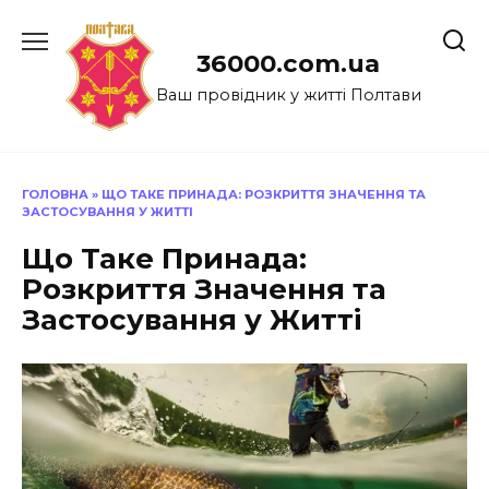
Перейти
до
36000.com.ua
вмісту
Ваш провідник у житті Полтави
ГОЛОВНА
»
ЩО ТАКЕ ПРИНАДА: РОЗКРИТТЯ ЗНАЧЕННЯ ТА
ЗАСТОСУВАННЯ У ЖИТТІ
Що Таке Принада:
Розкриття Значення та
Застосування у Житті