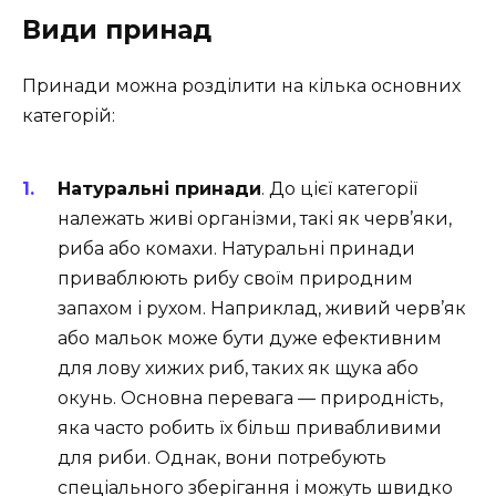
Види принад
Принади можна розділити на кілька основних
категорій:
Натуральні принади
. До цієї категорії
належать живі організми, такі як черв’яки,
риба або комахи. Натуральні принади
приваблюють рибу своїм природним
запахом і рухом. Наприклад, живий черв’як
або мальок може бути дуже ефективним
для лову хижих риб, таких як щука або
окунь. Основна перевага — природність,
яка часто робить їх більш привабливими
для риби. Однак, вони потребують
спеціального зберігання і можуть швидко