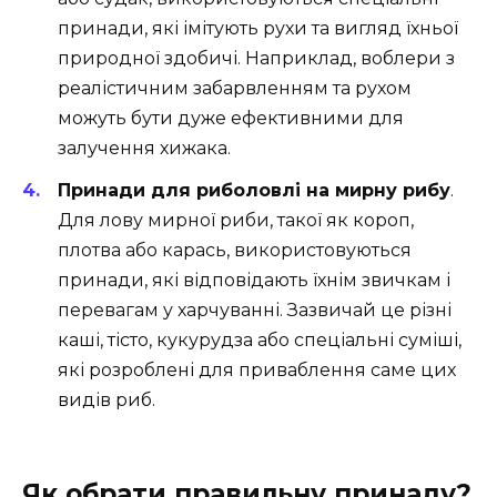
принади, які імітують рухи та вигляд їхньої
природної здобичі. Наприклад, воблери з
реалістичним забарвленням та рухом
можуть бути дуже ефективними для
залучення хижака.
Принади для риболовлі на мирну рибу
.
Для лову мирної риби, такої як короп,
плотва або карась, використовуються
принади, які відповідають їхнім звичкам і
перевагам у харчуванні. Зазвичай це різні
каші, тісто, кукурудза або спеціальні суміші,
які розроблені для приваблення саме цих
видів риб.
Як обрати правильну принаду?