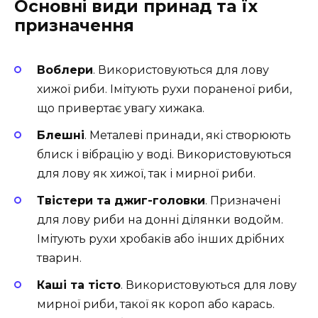
Основні види принад та їх
призначення
Воблери
. Використовуються для лову
хижої риби. Імітують рухи пораненої риби,
що привертає увагу хижака.
Блешні
. Металеві принади, які створюють
блиск і вібрацію у воді. Використовуються
для лову як хижої, так і мирної риби.
Твістери та джиг-головки
. Призначені
для лову риби на донні ділянки водойм.
Імітують рухи хробаків або інших дрібних
тварин.
Каші та тісто
. Використовуються для лову
мирної риби, такої як короп або карась.