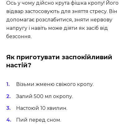
Ось у чому дійсно крута фішка кропу! Його
відвар застосовують для зняття стресу. Він
допомагає розслабитися, зняти нервову
напругу і навіть може діяти як засіб від
безсоння.
Як приготувати заспокійливий
настій?
Візьми жменю свіжого кропу.
Залий 500 мл окропу.
Настоюй 10 хвилин.
Пий перед сном.