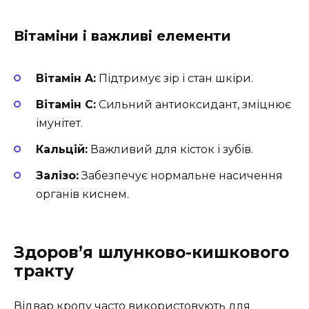
Вітаміни і важливі елементи
Вітамін A:
Підтримує зір і стан шкіри.
Вітамін C:
Сильний антиоксидант, зміцнює
імунітет.
Кальцій:
Важливий для кісток і зубів.
Залізо:
Забезпечує нормальне насичення
органів киснем.
Здоров’я шлунково-кишкового
тракту
Відвар кропу часто використовують для