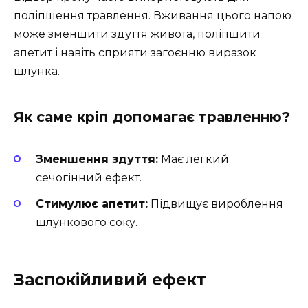
поліпшення травлення. Вживання цього напою
може зменшити здуття живота, поліпшити
апетит і навіть сприяти загоєнню виразок
шлунка.
Як саме кріп допомагає травленню?
Зменшення здуття:
Має легкий
сечогінний ефект.
Стимулює апетит:
Підвищує вироблення
шлункового соку.
Заспокійливий ефект