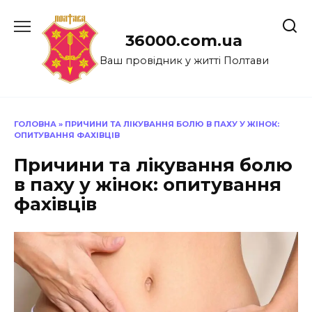
Перейти
до
36000.com.ua
вмісту
Ваш провідник у житті Полтави
ГОЛОВНА
»
ПРИЧИНИ ТА ЛІКУВАННЯ БОЛЮ В ПАХУ У ЖІНОК:
ОПИТУВАННЯ ФАХІВЦІВ
Причини та лікування болю
в паху у жінок: опитування
фахівців