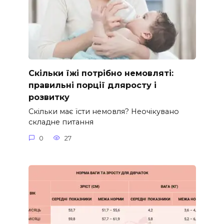
Скільки їжі потрібно немовляті:
правильні порції дляросту і
розвитку
Скільки має їсти немовля? Неочікувано
складне питання
0
27