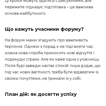
Ці кроки можуть здатися стресуючими, але
пережите підказує: підготовка – це важлива
основа майбутнього.
Що кажуть учасники форуму?
На форумі мами згадують про важливість
терпіння. Однією з порад є не підганяти час:
кожна нова спроба приносить нові відчуття і
подекуди страхи. Але як каже одна з учасниць:
Після бурі завжди настає спокій. Інша додає, що
під час нової вагітності, треба бути відвертим із
своїми почуттями, не тримати їх у собі.
План дій: як досягти успіху