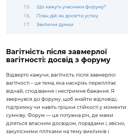
Що кажуть учасники форуму?
План дій: як досягти успіху
Заключні думки
Вагітність після завмерлої
вагітності: досвід з форуму
Відверто кажучи, вагітність після завмерлої
вагітності – це тема, яка наскрізь переплітає
відчай, сподівання і нестримне бажання. Я
звернувся до форуму, щоб знайти відповіді,
підтримку чи навіть трішки стійкості у моменти
сумніву. Форум — це потужна річ, де мами
діляться власним досвідом, порадами і, звісно,
закулісними плітками на тему викликів і