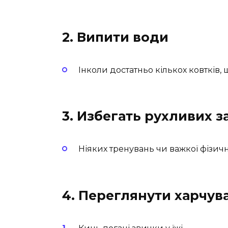
2. Випити води
Інколи достатньо кількох ковтків,
3. Избегать рухливих з
Ніяких тренувань чи важкої фізичн
4. Переглянути харчув