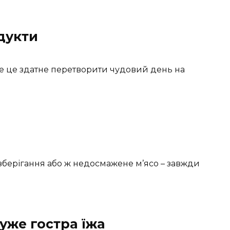
одукти
се це здатне перетворити чудовий день на
зберігання або ж недосмажене м’ясо – завжди
уже гостра їжа