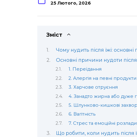
25 Лютого, 2026
Зміст
Чому нудить після їжі: основн
Основні причини нудоти після 
1. Переїдання
2. Алергія на певні продукти
3. Харчове отруєння
4. Занадто жирна або дуже г
5. Шлунково-кишкові захво
6. Вагітність
7. Стрес та емоційні розлади
Що робити, коли нудить після ї