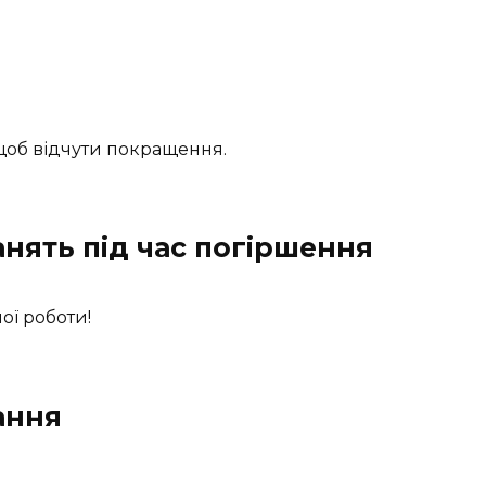
 щоб відчути покращення.
анять під час погіршення
ої роботи!
ання