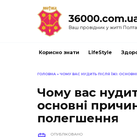
Перейти
до
36000.com.u
вмісту
Ваш провідник у житті Полт
Корисно знати
LifeStyle
Здоро
ГОЛОВНА
»
ЧОМУ ВАС НУДИТЬ ПІСЛЯ ЇЖІ: ОСНОВ
Чому вас нудить
основні причи
полегшення
ОПУБЛІКОВАНО