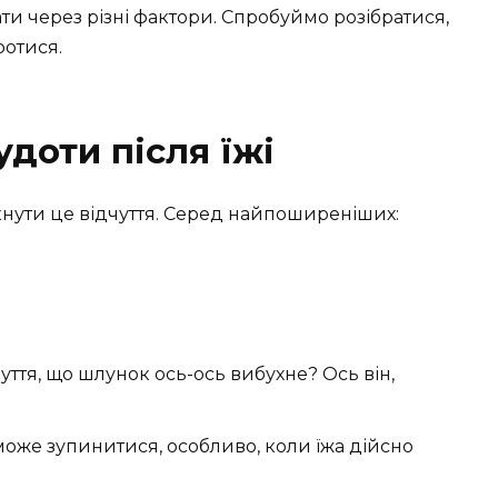
и через різні фактори. Спробуймо розібратися,
ротися.
доти після їжі
кнути це відчуття. Серед найпоширеніших:
уття, що шлунок ось-ось вибухне? Ось він,
 може зупинитися, особливо, коли їжа дійсно