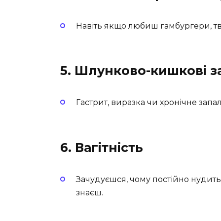
Навіть якщо любиш гамбургери, тво
5. Шлунково-кишкові 
Гастрит, виразка чи хронічне запа
6. Вагітність
Зачудуєшся, чому постійно нудить?
знаєш.