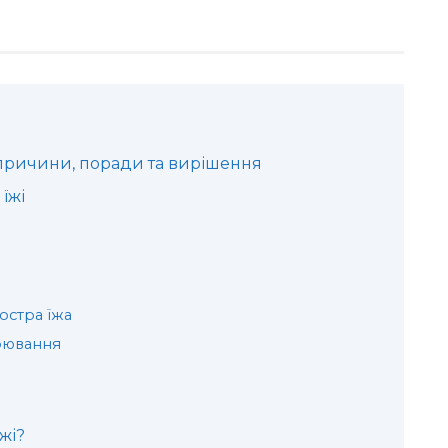
і причини, поради та вирішення
їжі
остра їжа
рювання
жі?