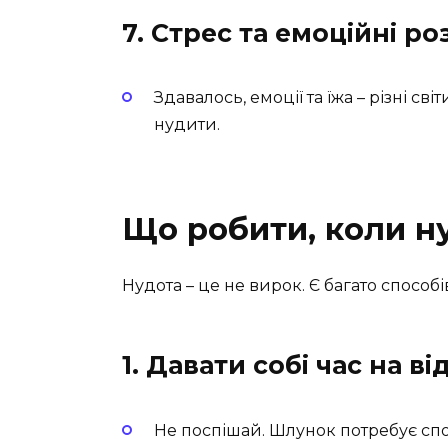
7. Стрес та емоційні р
Здавалось, емоції та їжа – різні св
нудити.
Що робити, коли ну
Нудота – це не вирок. Є багато способі
1. Давати собі час на в
Не поспішай. Шлунок потребує сп