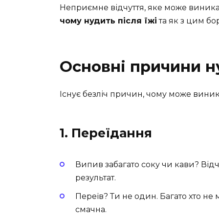
Неприємне відчуття, яке може виникат
чому нудить після їжі
та як з цим бо
Основні причини ну
Існує безліч причин, чому може вини
1. Переїдання
Випив забагато соку чи кави? Відч
результат.
Переїв? Ти не один. Багато хто не
смачна.