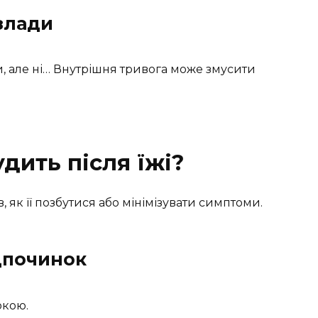
озлади
іти, але ні… Внутрішня тривога може змусити
дить після їжі?
в, як її позбутися або мінімізувати симптоми.
ідпочинок
окою.