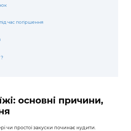
нок
 під час погіршення
м
я?
їжі: основні причини,
ня
ері чи простої закуски починає нудити.