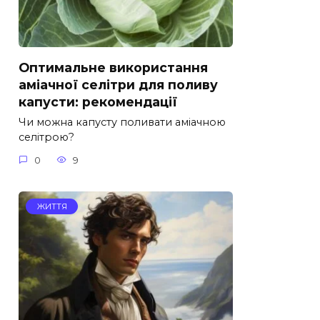
Оптимальне використання
аміачної селітри для поливу
капусти: рекомендації
Чи можна капусту поливати аміачною
селітрою?
0
9
ЖИТТЯ