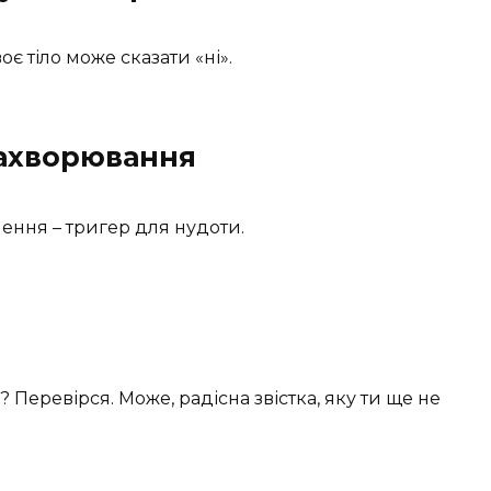
є тіло може сказати «ні».
захворювання
лення – тригер для нудоти.
 Перевірся. Може, радісна звістка, яку ти ще не