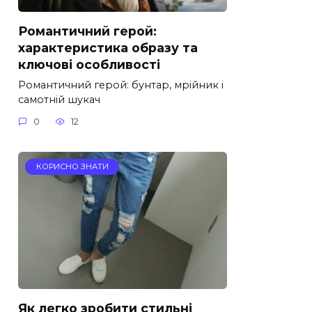
Романтичний герой:
характеристика образу та
ключові особливості
Романтичний герой: бунтар, мрійник і
самотній шукач
0
12
КОРИСНО ЗНАТИ
Як легко зробити стильні