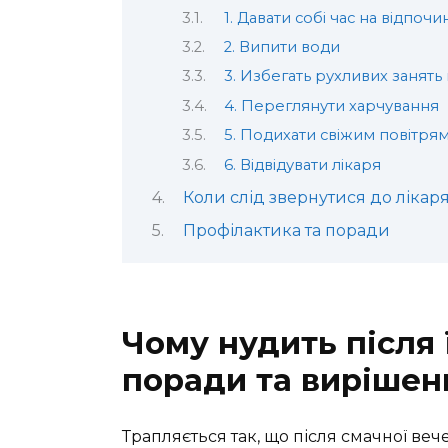
1. Давати собі час на відпочи
2. Випити води
3. Избегать рухливих занять
4. Переглянути харчування
5. Подихати свіжим повітря
6. Відвідувати лікаря
Коли слід звернутися до лікар
Профілактика та поради
Чому нудить після 
поради та вирішен
Трапляється так, що після смачної веч