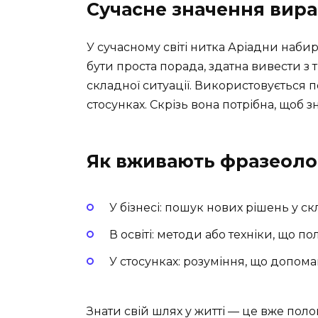
Сучасне значення вира
У сучасному світі нитка Аріадни наби
бути проста порада, здатна вивести з 
складної ситуації. Використовується по
стосунках. Скрізь вона потрібна, щоб
Як вживають фразеолог
У бізнесі: пошук нових рішень у с
В освіті: методи або техніки, що п
У стосунках: розуміння, що допома
Знати свій шлях у житті — це вже поло