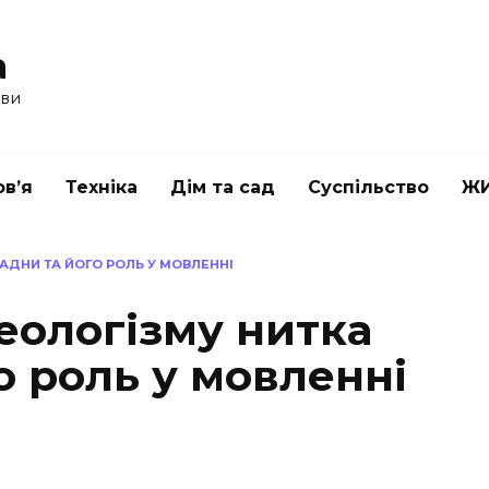
a
ави
в’я
Техніка
Дім та сад
Суспільство
Ж
АДНИ ТА ЙОГО РОЛЬ У МОВЛЕННІ
еологізму нитка
о роль у мовленні