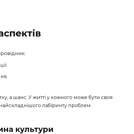
аспектів
провідник.
ії.
ня.
тку, а шанс. У житті у кожного може бути своя
 найскладнішого лабіринту проблем.
ина культури