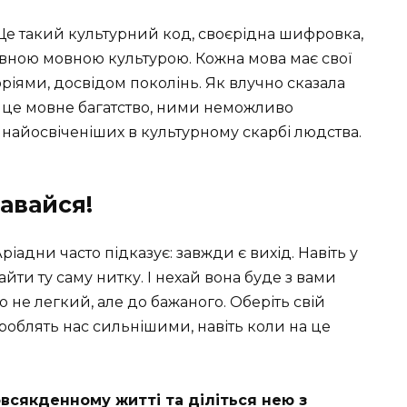
 Це такий культурний код, своєрідна шифровка,
з певною мовною культурою. Кожна мова має свої
ріями, досвідом поколінь. Як влучно сказала
 це мовне багатство, ними неможливо
з найосвіченіших в культурному скарбі людства.
авайся!
іадни часто підказує: завжди є вихід. Навіть у
йти ту саму нитку. І нехай вона буде з вами
 не легкий, але до бажаного. Оберіть свій
 роблять нас сильнішими, навіть коли на це
всякденному житті та діліться нею з