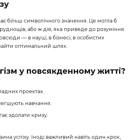
зу
рає більш символічного значення. Це могла б
труднощів, або ж дія, яка приведе до розуміння
всюди — в науці, в бізнесі, в особистих
 знайти оптимальний шлях.
ізм у повсякденному житті?
кладних проектах.
олегшують навчання.
гає здолати кризу.
вина успіху. Іноді важливий навіть один крок,