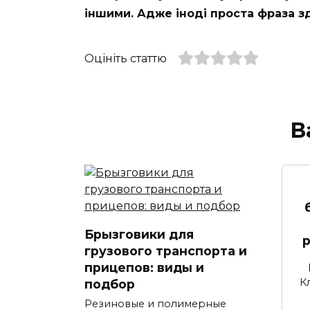
іншими. Адже іноді проста фраза зд
Оцініть статтю
В
Брызговики для
р
грузового транспорта и
прицепов: виды и
К
подбор
Резиновые и полимерные