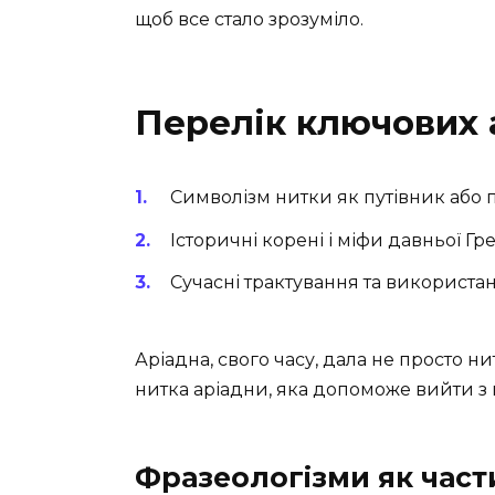
щоб все стало зрозуміло.
Перелік ключових 
Символізм нитки як путівник або 
Історичні корені і міфи давньої Грец
Сучасні трактування та використан
Аріадна, свого часу, дала не просто ни
нитка аріадни, яка допоможе вийти з
Фразеологізми як част