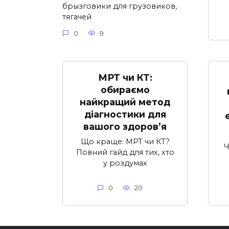
брызговики для грузовиков,
тягачей
0
9
МРТ чи КТ:
обираємо
найкращий метод
діагностики для
вашого здоров’я
Що краще: МРТ чи КТ?
Ч
Повний гайд для тих, хто
у роздумах
0
20