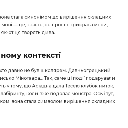
 вона стала синонімом до вирішення складних
мові — це, знаєте, не просто прикраса мови,
 як-от ця творять дива.
чному контексті
 ті, хто давно не був школярем. Давньогрецький
исько Мінотавра… Так, саме ці події подарували
ь у тому, що Аріадна дала Тесею клубок ниток,
 лабіринту, коли вже подолає монстра. Ось і тут,
иком, вона стала символом вирішення складних