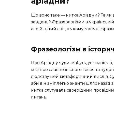
аріадни?
Що воно таке — нитка Аріадни? Та як
завдань? Фразеологізми в українській 
але й цілий світ, в якому магічні фрази
Фразеологізм в істори
Про Аріадну чули, мабуть, усі, навіть
міф про славнозвісного Тесея та чудов
людству цей метафоричний вислів. Сут
аби він зміг легко знайти шлях назад з
нитка слугувала своєрідним провідн
питань.