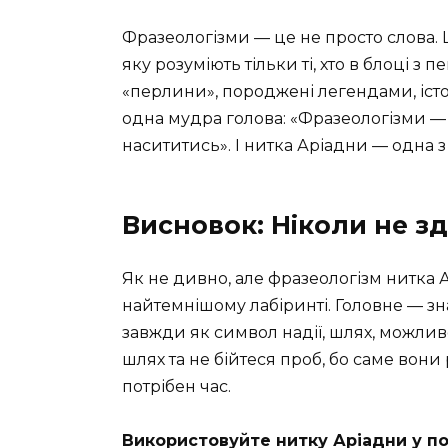
Фразеологізми — це не просто слова.
яку розуміють тільки ті, хто в блоці 
«перлини», породжені легендами, істо
одна мудра голова: «Фразеологізми —
насититись». І нитка Аріадни — одна 
Висновок: Ніколи не зд
Як не дивно, але фразеологізм нитка Ар
найтемнішому лабіринті. Головне — зна
завжди як символ надії, шлях, можливо
шлях та не бійтеся проб, бо саме вони
потрібен час.
Використовуйте нитку Аріадни у по