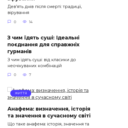
Дев’ять днів після смерті: традиції,
вірування
0
14
З чим їдять суші: Ідеальні
поєднання для справжніх
гурманів
З чим їдять суші: від класики до
неочікуваних комбінацій
0
7
ЖИТТЯ
Анафема: визначення, історія
та значення в сучасному світі
Що таке анафема: історія, значення та