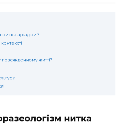
м нитка аріадни?
 контексті
у повсякденному житті?
ультури
я!
фразеологізм нитка