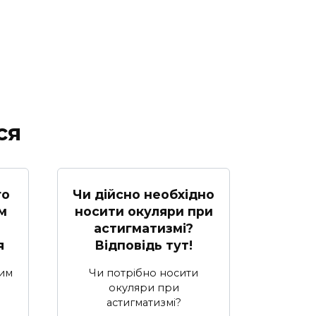
ся
го
Чи дійсно необхідно
м
носити окуляри при
о
астигматизмі?
я
Відповідь тут!
ним
Чи потрібно носити
окуляри при
астигматизмі?