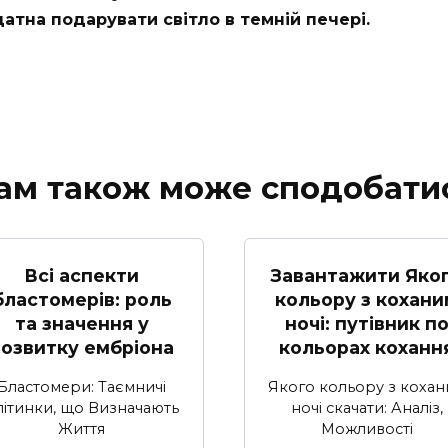
атна подарувати світло в темній печері.
ам також може сподобати
Всі аспекти
Завантажити Яко
бластомерів: роль
кольору з кохани
та значення у
ночі: путівник п
озвитку ембріона
кольорах коханн
Бластомери: Таємничі
Якого кольору з коха
літинки, що Визначають
ночі скачати: Аналіз,
Життя
Можливості