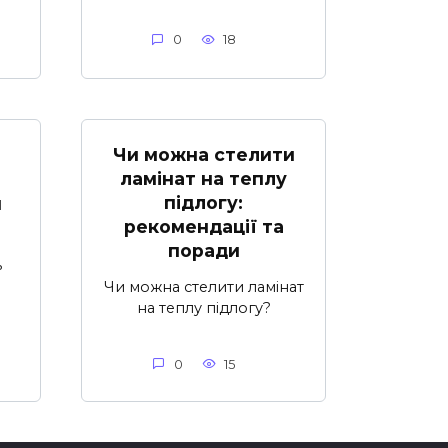
0
18
Чи можна стелити
ламінат на теплу
підлогу:
и
рекомендації та
поради
ь
я
Чи можна стелити ламінат
на теплу підлогу?
0
15