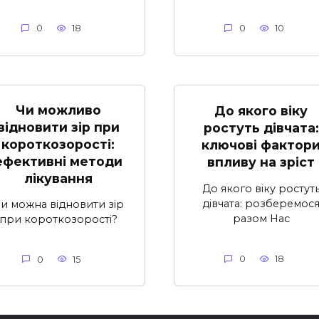
0
18
0
10
Чи можливо
До якого віку
відновити зір при
ростуть дівчата:
короткозорості:
ключові фактор
ефективні методи
впливу на зріст
лікування
До якого віку ростут
дівчата: розберемос
и можна відновити зір
разом Нас
при короткозорості?
0
18
0
15