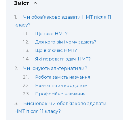
Зміст
Чи обов’язково здавати НМТ після 11
класу?
Що таке НМТ?
Для кого він і чому здають?
Що включає НМТ?
Які переваги здачі НМТ?
Чи існують альтернативи?
Робота замість навчання
Навчання за кордоном
Професійне навчання
Висновок: чи обов’язково здавати
НМТ після 11 класу?