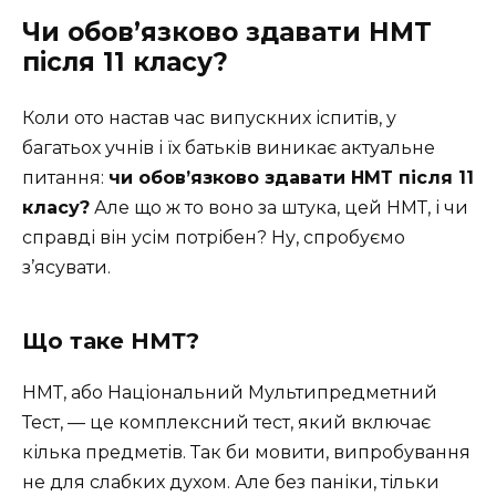
Чи обов’язково здавати НМТ
після 11 класу?
Коли ото настав час випускних іспитів, у
багатьох учнів і їх батьків виникає актуальне
питання:
чи обов’язково здавати НМТ після 11
класу?
Але що ж то воно за штука, цей НМТ, і чи
справді він усім потрібен? Ну, спробуємо
з’ясувати.
Що таке НМТ?
НМТ, або Національний Мультипредметний
Тест, — це комплексний тест, який включає
кілька предметів. Так би мовити, випробування
не для слабких духом. Але без паніки, тільки