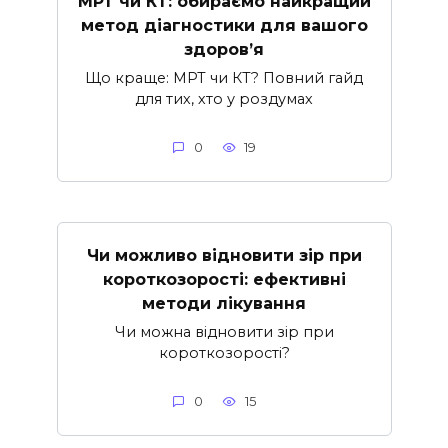
МРТ чи КТ: обираємо найкращий
метод діагностики для вашого
здоров’я
Що краще: МРТ чи КТ? Повний гайд
для тих, хто у роздумах
0
19
Чи можливо відновити зір при
короткозорості: ефективні
методи лікування
Чи можна відновити зір при
короткозорості?
0
15