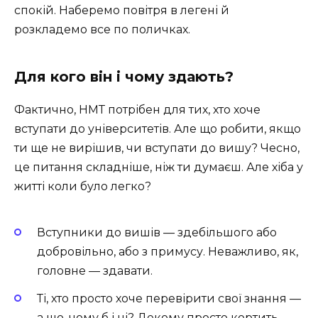
спокій. Наберемо повітря в легені й
розкладемо все по поличках.
Для кого він і чому здають?
Фактично, НМТ потрібен для тих, хто хоче
вступати до університетів. Але що робити, якщо
ти ще не вирішив, чи вступати до вишу? Чесно,
це питання складніше, ніж ти думаєш. Але хіба у
житті коли було легко?
Вступники до вишів — здебільшого або
добровільно, або з примусу. Неважливо, як,
головне — здавати.
Ті, хто просто хоче перевірити свої знання —
а що, чому б і ні? Декому просто кортить