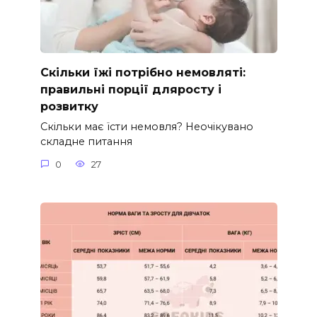
Скільки їжі потрібно немовляті:
правильні порції дляросту і
розвитку
Скільки має їсти немовля? Неочікувано
складне питання
0
27