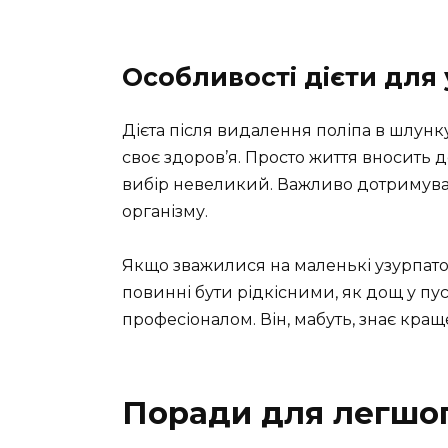
Особливості дієти для
Дієта після видалення поліпа в шлунку
своє здоров’я. Просто життя вносить д
вибір невеликий. Важливо дотримуват
організму.
Якщо зважилися на маленькі узурпатор
повинні бути рідкісними, як дощ у пус
професіоналом. Він, мабуть, знає кращ
Поради для легшог