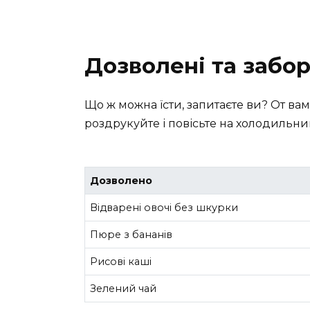
Дозволені та забо
Що ж можна їсти, запитаєте ви? От вам
роздрукуйте і повісьте на холодильни
Дозволено
Відварені овочі без шкурки
Пюре з бананів
Рисові каші
Зелений чай