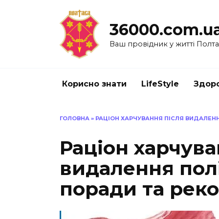
Перейти
до
36000.com.u
вмісту
Ваш провідник у житті Полт
Корисно знати
LifeStyle
Здоро
ГОЛОВНА
»
РАЦІОН ХАРЧУВАННЯ ПІСЛЯ ВИДАЛЕНН
Раціон харчува
видалення полі
поради та рек