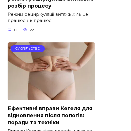
розбір процесу
Режим рециркуляції витяжки: як це
працює Як працює
0
22
СУСПІЛЬСТВО
Ефективні вправи Кегеля для
відновлення після пологів:
поради та техніки
Вправи Кегеля після пологів: шлях до