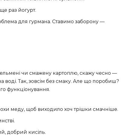
ще раз йогурт.
облема для гурмана. Ставимо заборону —
ельмені чи смажену картоплю, скажу чесно —
а воді. Так, зовсім без смаку. Але що поробиш?
ого функціонування.
охи меду, щоб виходило хоч трішки смачніше.
нстві.
ий, добрий кисіль.