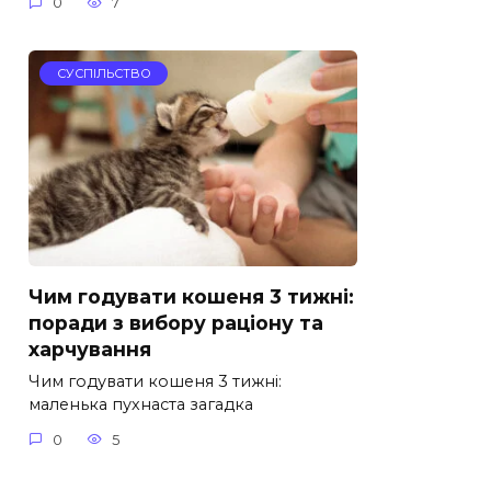
0
7
СУСПІЛЬСТВО
Чим годувати кошеня 3 тижні:
поради з вибору раціону та
харчування
Чим годувати кошеня 3 тижні:
маленька пухнаста загадка
0
5