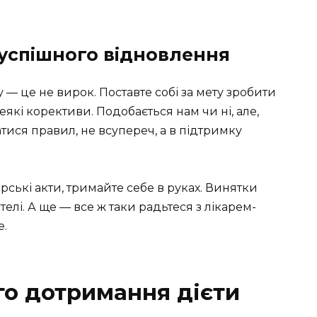
 успішного відновлення
 — це не вирок. Поставте собі за мету зробити
еякі корективи. Подобається нам чи ні, але,
ися правил, не всупереч, а в підтримку
ські акти, тримайте себе в руках. Винятки
телі. А ще — все ж таки радьтеся з лікарем-
е.
о дотримання дієти