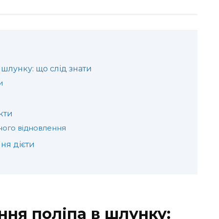
 шлунку: що слід знати
и
кти
шного відновлення
ня дієти
ння поліпа в шлунку: