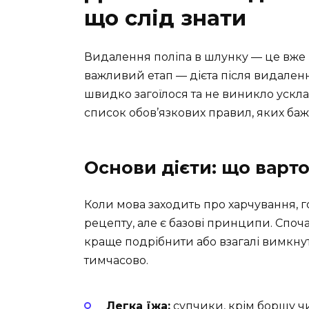
що слід знати
Видалення поліпа в шлунку — це вже п
важливий етап — дієта після видаленн
швидко загоїлося та не виникло усклад
список обов’язкових правил, яких ба
Основи дієти: що варто
Коли мова заходить про харчування, г
рецепту, але є базові принципи. Спочат
краще подрібнити або взагалі вимкнут
тимчасово.
Легка їжа:
супчики, крім борщу чи