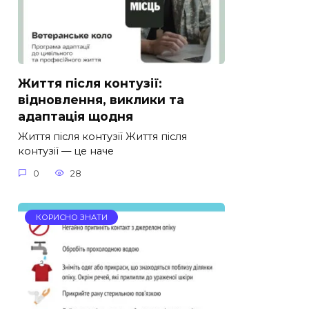
Життя після контузії:
відновлення, виклики та
адаптація щодня
Життя після контузії Життя після
контузії — це наче
0
28
КОРИСНО ЗНАТИ