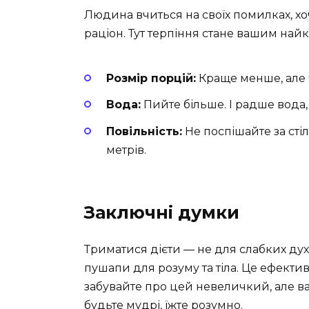
Людина вчиться на своїх помилках, х
раціон. Тут терпіння стане вашим на
Розмір порцій:
Краще менше, але 
Вода:
Пийте більше. І радше вода,
Повільність:
Не поспішайте за стіл 
метрів.
Заключні думки
Триматися дієти — не для слабких ду
пушапи для розуму та тіла. Це ефектив
забувайте про цей невеличкий, але ва
будьте мудрі, їжте розумно.