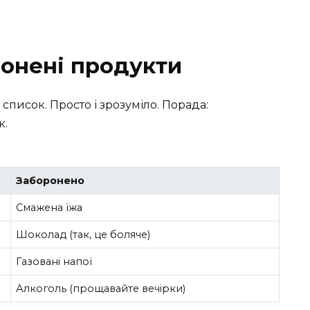
ронені продукти
 список. Просто і зрозуміло. Порада:
к.
Заборонено
Смажена їжа
Шоколад (так, це боляче)
Газовані напої
Алкоголь (прощавайте вечірки)