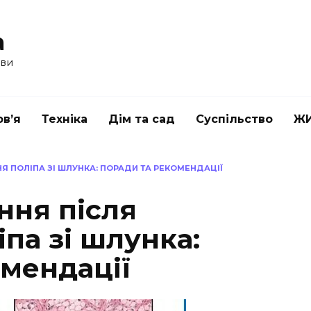
a
ави
в’я
Техніка
Дім та сад
Суспільство
Ж
Я ПОЛІПА ЗІ ШЛУНКА: ПОРАДИ ТА РЕКОМЕНДАЦІЇ
ння після
па зі шлунка:
омендації