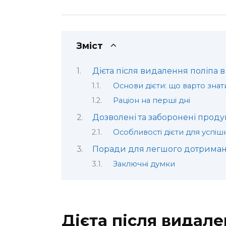
Зміст
Дієта після видалення поліпа в
Основи дієти: що варто знат
Раціон на перші дні
Дозволені та заборонені проду
Особливості дієти для успі
Поради для легшого дотриман
Заключні думки
Дієта після видале