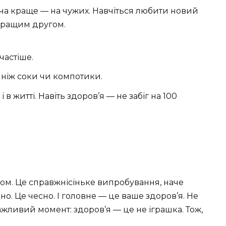
оча краще — на чужих. Навчіться любити новий
йкращим другом.
частіше.
 ніж соки чи компотики.
і в житті. Навіть здоров’я — не забіг на 100
хом. Це справжнісіньке випробування, наче
но. Це чесно. І головне — це ваше здоров’я. Не
жливий момент: здоров’я — це не іграшка. Тож,