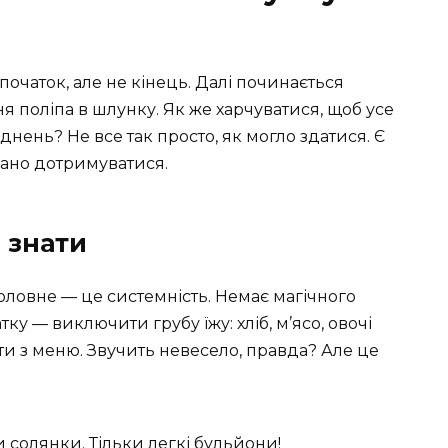
очаток, але не кінець. Далі починається
я поліпа в шлунку. Як же харчуватися, щоб усе
нень? Не все так просто, як могло здатися. Є
жано дотримуватися.
 знати
оловне — це системність. Немає магічного
ку — виключити грубу їжу: хліб, м’ясо, овочі
и з меню. Звучить невесело, правда? Але це
 солянки. Тільки легкі бульйони!