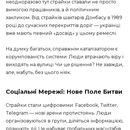
неодноразово тут страйки ставали не просто
вимогою працівників, а й політичним
закликом. Від страйків шахтарів Донбасу в 1989
році до сучасних перекриттів доріг — українці
вже мають певний «досвід» у цьому ремеслі.
На думку багатьох, справжнім каталізатором є
корумпованість системи. Люди втрачають віру і
виходять на вулиці. Чи це рішення? Не завжди,
але, мабуть, без цього ніяк.
Соціальні Мережі: Нове Поле Битви
Страйки стали цифровими. Facebook, Twitter,
Telegram — нові арени протистоянь. Люди
організовуються в групи, діляться інформацією,
планують дії. Це набуває глобальних масштабів.