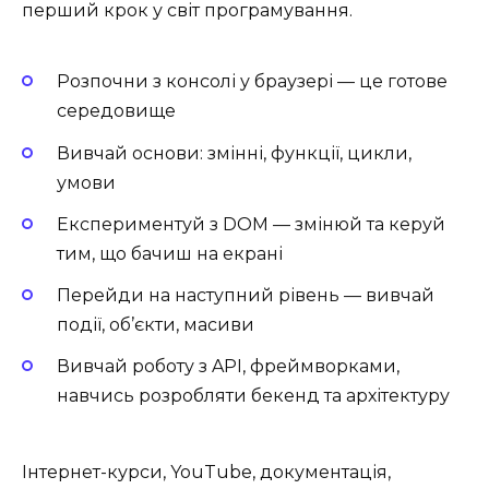
перший крок у світ програмування.
Розпочни з консолі у браузері — це готове
середовище
Вивчай основи: змінні, функції, цикли,
умови
Експериментуй з DOM — змінюй та керуй
тим, що бачиш на екрані
Перейди на наступний рівень — вивчай
події, об’єкти, масиви
Вивчай роботу з API, фреймворками,
навчись розробляти бекенд та архітектуру
Інтернет-курси, YouTube, документація,