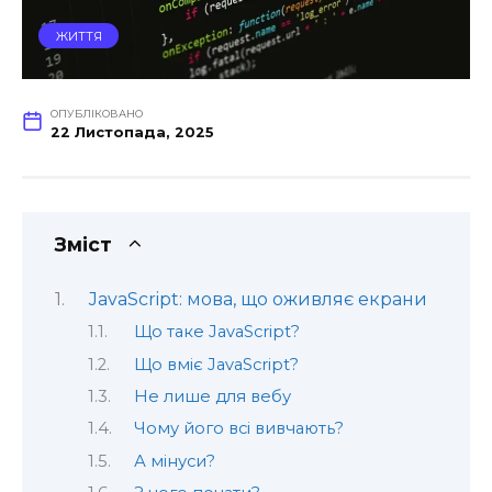
ЖИТТЯ
ОПУБЛІКОВАНО
22 Листопада, 2025
Зміст
JavaScript: мова, що оживляє екрани
Що таке JavaScript?
Що вміє JavaScript?
Не лише для вебу
Чому його всі вивчають?
А мінуси?