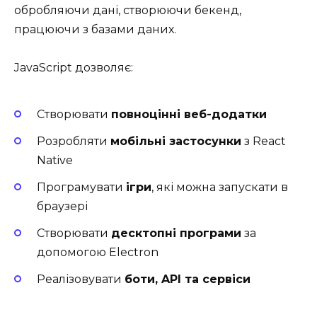
обробляючи дані, створюючи бекенд,
працюючи з базами даних.
JavaScript дозволяє:
Створювати
повноцінні веб-додатки
Розробляти
мобільні застосунки
з React
Native
Програмувати
ігри
, які можна запускати в
браузері
Створювати
десктопні програми
за
допомогою Electron
Реалізовувати
боти, API та сервіси