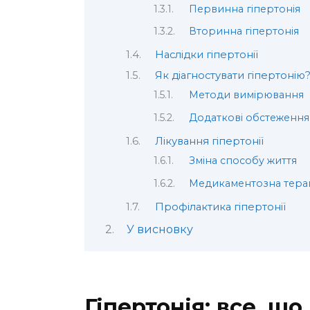
Первинна гіпертонія
Вторинна гіпертонія
Наслідки гіпертонії
Як діагностувати гіпертонію
Методи вимірювання
Додаткові обстеження
Лікування гіпертонії
Зміна способу життя
Медикаментозна тера
Профілактика гіпертонії
У висновку
Гіпертонія: все, що