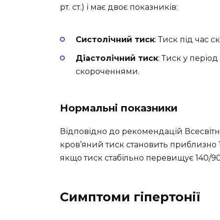
рт. ст.) і має двоє показників:
Систолічний тиск
: Тиск під час 
Діастолічний тиск
: Тиск у періо
скороченнями.
Нормальні показники
Відповідно до рекомендацій Всесвітнь
кров’яний тиск становить приблизно 120
якщо тиск стабільно перевищує 140/90 
Симптоми гіпертонії