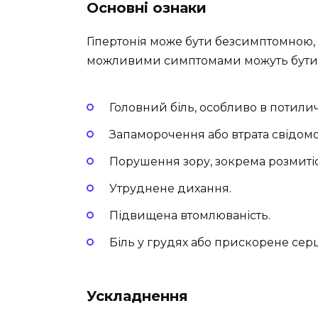
Основні ознаки
Гіпертонія може бути безсимптомною,
можливими симптомами можуть бути
Головний біль, особливо в потилич
Запаморочення або втрата свідомос
Порушення зору, зокрема розмитіс
Утруднене дихання.
Підвищена втомлюваність.
Біль у грудях або прискорене сер
Ускладнення