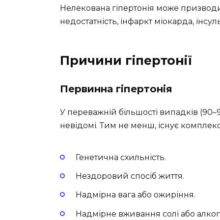
Нелекована гіпертонія може призводи
недостатність, інфаркт міокарда, інсу
Причини гіпертонії
Первинна гіпертонія
У переважній більшості випадків (90–9
невідомі. Тим не менш, існує комплек
Генетична схильність.
Нездоровий спосіб життя.
Надмірна вага або ожиріння.
Надмірне вживання солі або алко