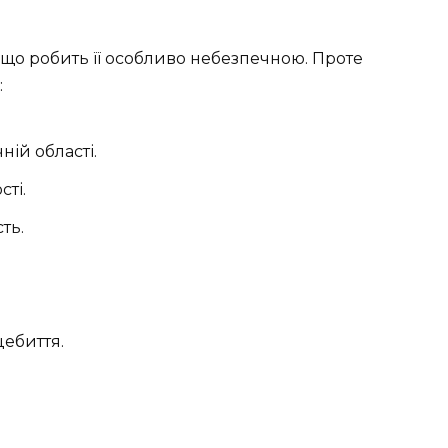
 що робить її особливо небезпечною. Проте
:
ній області.
ті.
ть.
цебиття.