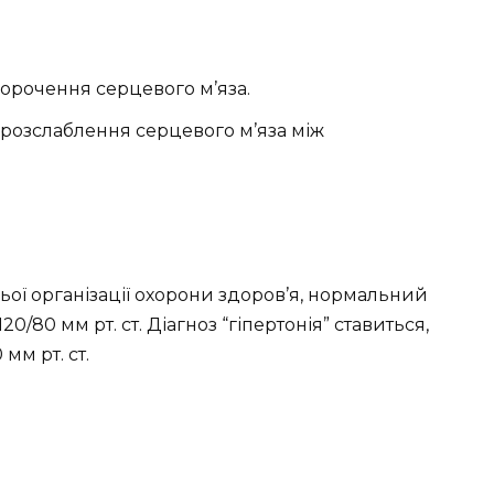
скорочення серцевого м’яза.
д розслаблення серцевого м’яза між
ої організації охорони здоров’я, нормальний
/80 мм рт. ст. Діагноз “гіпертонія” ставиться,
мм рт. ст.