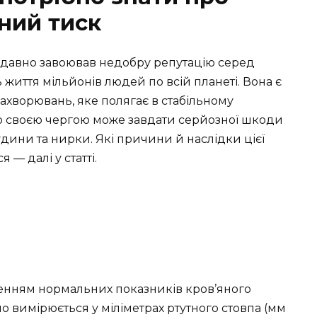
ний тиск
е давно завоював недобру репутацію серед
 життя мільйонів людей по всій планеті. Вона є
хворювань, яке полягає в стабільному
що своєю чергою може завдати серйозної шкоди
дини та нирки. Які причини й наслідки цієї
 — далі у статті.
щенням нормальних показників кров’яного
о вимірюється у міліметрах ртутного стовпа (мм