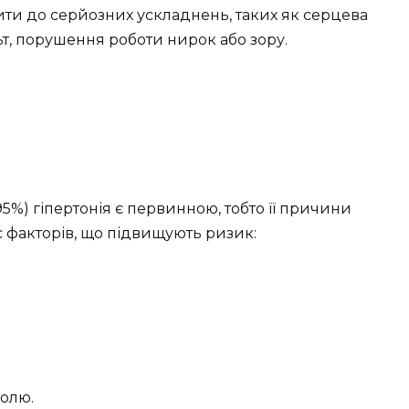
ти до серйозних ускладнень, таких як серцева
льт, порушення роботи нирок або зору.
5%) гіпертонія є первинною, тобто її причини
с факторів, що підвищують ризик:
голю.