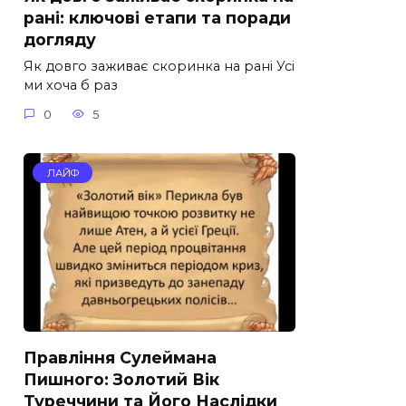
рані: ключові етапи та поради
догляду
Як довго заживає скоринка на рані Усі
ми хоча б раз
0
5
ЛАЙФ
Правління Сулеймана
Пишного: Золотий Вік
Туреччини та Його Наслідки