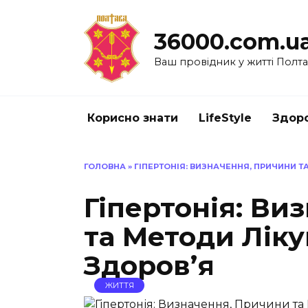
Перейти
до
36000.com.u
вмісту
Ваш провідник у житті Полт
Корисно знати
LifeStyle
Здоро
ГОЛОВНА
»
ГІПЕРТОНІЯ: ВИЗНАЧЕННЯ, ПРИЧИНИ 
Гіпертонія: Ви
та Методи Лік
Здоров’я
ЖИТТЯ