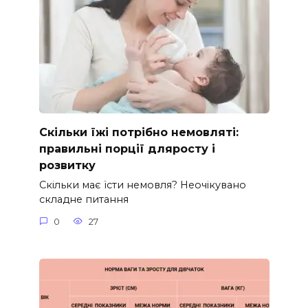
Скільки їжі потрібно немовляті:
правильні порції дляросту і
розвитку
Скільки має їсти немовля? Неочікувано
складне питання
0
27