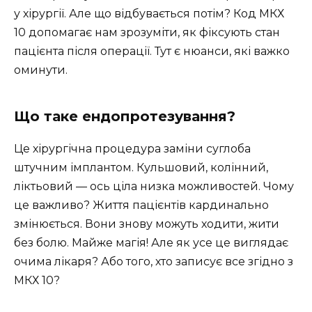
у хірургії. Але що відбувається потім? Код МКХ
10 допомагає нам зрозуміти, як фіксують стан
пацієнта після операції. Тут є нюанси, які важко
оминути.
Що таке ендопротезування?
Це хірургічна процедура заміни суглоба
штучним імплантом. Кульшовий, колінний,
ліктьовий — ось ціла низка можливостей. Чому
це важливо? Життя пацієнтів кардинально
змінюється. Вони знову можуть ходити, жити
без болю. Майже магія! Але як усе це виглядає
очима лікаря? Або того, хто записує все згідно з
МКХ 10?