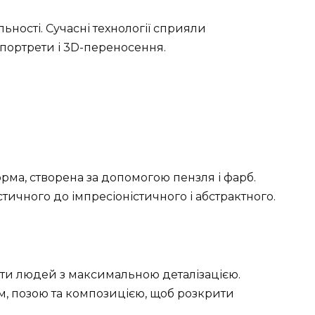
ьності. Сучасні технології сприяли
 портрети і 3D-переносення.
рма, створена за допомогою пензля і фарб.
стичного до імпресіоністичного і абстрактного.
ти людей з максимальною деталізацією.
м, позою та композицією, щоб розкрити