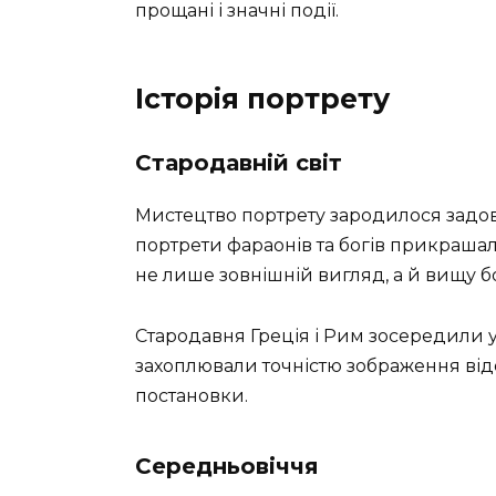
прощані і значні події.
Історія портрету
Стародавній світ
Мистецтво портрету зародилося задов
портрети фараонів та богів прикрашал
не лише зовнішній вигляд, а й вищу б
Стародавня Греція і Рим зосередили у
захоплювали точністю зображення відо
постановки.
Середньовіччя