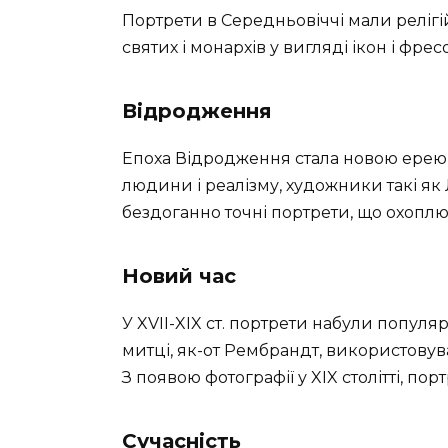
Портрети в Середньовіччі мали реліг
святих і монархів у вигляді ікон і фрес
Відродження
Епоха Відродження стала новою ерею 
людини і реалізму, художники такі як
бездоганно точні портрети, що охоплю
Новий час
У XVII-XIX ст. портрети набули популя
митці, як-от Рембрандт, використовув
З появою фотографії у XIX столітті, п
Сучасність