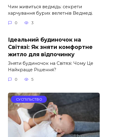
Чим живиться ведмідь: секрети
харчування бурих велетнів Ведмеді.
0
3
Ідеальний будиночок на
Світязі: Як зняти комфортне
житло для відпочинку
Зняти будиночок на Світязі: Чому Це
Найкраще Рішення?
0
5
СУСПІЛЬСТВО