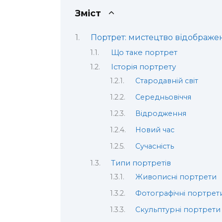
Зміст
Портрет: мистецтво відображен
Що таке портрет
Історія портрету
Стародавній світ
Середньовіччя
Відродження
Новий час
Сучасність
Типи портретів
Живописні портрети
Фотографічні портрет
Скульптурні портрети