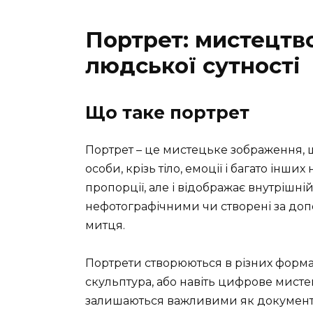
Портрет: мистецтв
людської сутності
Що таке портрет
Портрет – це мистецьке зображення, щ
особи, крізь тіло, емоції і багато інш
пропорції, але і відображає внутрішні
нефотографічними чи створені за доп
митця.
Портрети створюються в різних формах
скульптура, або навіть цифрове мисте
залишаються важливими як документа