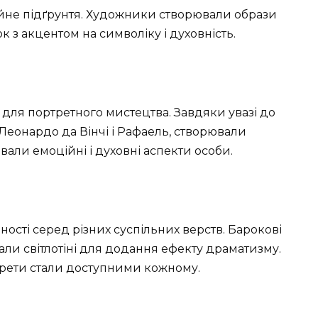
ійне підґрунтя. Художники створювали образи
ок з акцентом на символіку і духовність.
для портретного мистецтва. Завдяки увазі до
 Леонардо да Вінчі і Рафаель, створювали
вали емоційні і духовні аспекти особи.
рності серед різних суспільних верств. Барокові
али світлотіні для додання ефекту драматизму.
ортрети стали доступними кожному.