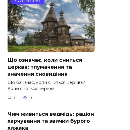
СУСПІЛЬСТВО
Що означає, коли сниться
церква: тлумачення та
значення сновидіння
Що означає, коли сниться церква?
Коли сниться церква
0
9
Чим живиться ведмідь: раціон
харчування та звички бурого
хижака