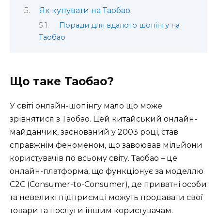
Як купувати на Таобао
Поради для вдалого шопінгу на
Таобао
Що таке Таобао?
У світі онлайн-шопінгу мало що може
зрівнятися з Таобао. Цей китайський онлайн-
майданчик, заснований у 2003 році, став
справжнім феноменом, що завоював мільйони
користувачів по всьому світу. Таобао – це
онлайн-платформа, що функціонує за моделлю
C2C (Consumer-to-Consumer), де приватні особи
та невеликі підприємці можуть продавати свої
товари та послуги іншим користувачам.