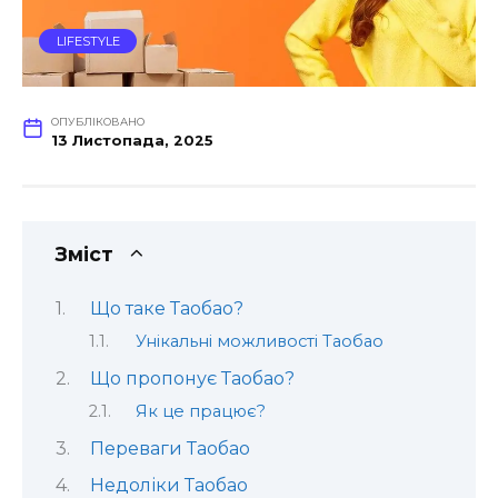
LIFESTYLE
ОПУБЛІКОВАНО
13 Листопада, 2025
Зміст
Що таке Таобао?
Унікальні можливості Таобао
Що пропонує Таобао?
Як це працює?
Переваги Таобао
Недоліки Таобао