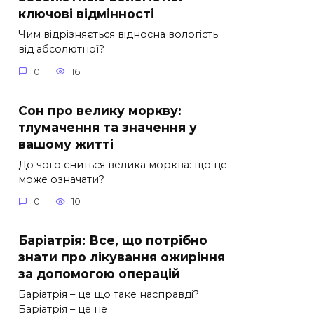
ключові відмінності
Чим відрізняється відносна вологість
від абсолютної?
0
16
Сон про велику моркву:
тлумачення та значення у
вашому житті
До чого сниться велика морква: що це
може означати?
0
10
Баріатрія: Все, що потрібно
знати про лікування ожиріння
за допомогою операцій
Баріатрія – це що таке насправді?
Баріатрія – це не