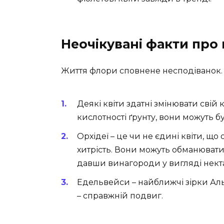
Неочікувані факти про 
Життя флори сповнене несподіванок. 
Деякі квіти здатні змінювати свій к
кислотності ґрунту, вони можуть бу
Орхідеї – це чи не єдині квіти, що
хитрість. Вони можуть обманювати
давши винагороди у вигляді нект
Едельвейси – найближчі зірки Аль
– справжній подвиг.