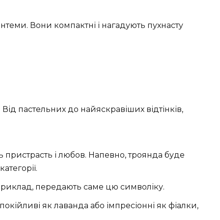
антеми. Вони компактні і нагадують пухнасту
ь. Від пастельних до найяскравіших відтінків,
ь пристрасть і любов. Напевно, троянда буде
атегорії.
наприклад, передають саме цю символіку.
спокійливі як лаванда або імпресіонні як фіалки,