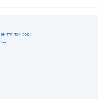
оманіття природи
гід