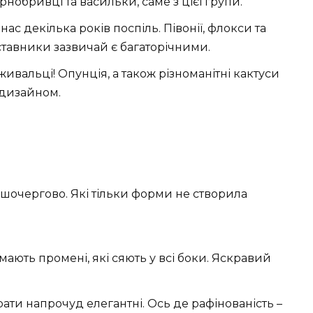
орнобривці та васильки, саме з цієї групи.
нас декілька років поспіль. Півонії, флокси та
тавники зазвичай є багаторічними.
ивальці! Опунція, а також різноманітні кактуси
 дизайном.
ршочергово. Які тільки форми не створила
и мають промені, які сяють у всі боки. Яскравий
ти напрочуд елегантні. Ось де рафінованість –