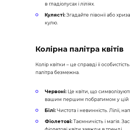
в гладіолусах і ліліях.
Кулясті:
Згадайте півонії або хриз
кулю.
Колірна палітра квітів
Колір квітки – це справді її особистіст
палітра безмежна.
Червоні:
Це квіти, що символізуют
вашим першим побратимом у цій к
Білі:
Чистота і невинність. Лілії, 
Фіолетові:
Таємничість і магія. За
фіолетові квіти завжди в тренді.