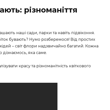
вають: різноманіття
шають наші сади, парки та навіть підвіконня.
іток бувають? Нумо розберемося! Від простих
ідей – світ флори надзвичайно багатий. Кожна
о дізнаємось, яка саме.
лізувати красу та різноманітність квіткового