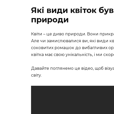
Які види квіток бу
природи
Квіти – це диво природи. Вони прикра
Але чи замислювалися ви, які види кв
соковитих ромашок до вибагливих орх
квітка має свою унікальність, і ми скор
Давайте поглянемо це відео, щоб візуа
світу.