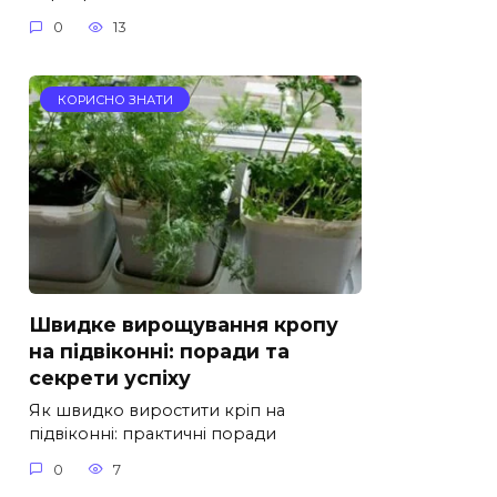
0
13
КОРИСНО ЗНАТИ
Швидке вирощування кропу
на підвіконні: поради та
секрети успіху
Як швидко виростити кріп на
підвіконні: практичні поради
0
7