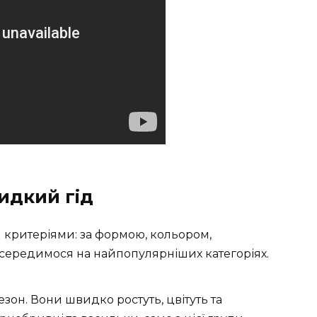
видкий гід
и критеріями: за формою, кольором,
ередимося на найпопулярніших категоріях.
езон. Вони швидко ростуть, цвітуть та