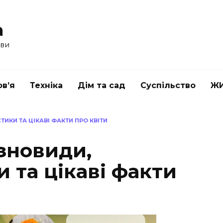
a
ави
в’я
Техніка
Дім та сад
Суспільство
Ж
ТИКИ ТА ЦІКАВІ ФАКТИ ПРО КВІТИ
ізновиди,
 та цікаві факти