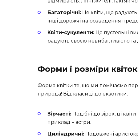
відмирають. Літні жителі, такі як ч
Багаторічні:
Це квіти, що радують 
інші дорожчі на розведення предс
Квіти-сукуленти:
Це пустельні виж
радують своєю невибагливістю та
Форми і розміри квіток
Форма квітки те, що ми помічаємо пе
природа! Від класиці до екзотики.
Зірчасті:
Подібні до зірок, ці квіт
приклад – астри.
Циліндричні:
Подовжені аристокра