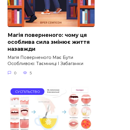
Магія поверненого: чому ця
особлива сила змінює життя
назавжди
Магія Поверненого Має Бути
Особливою: Таємниці І Забаганки
0
5
СУСПІЛЬСТВО