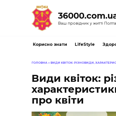
Перейти
до
36000.com.u
вмісту
Ваш провідник у житті Полт
Корисно знати
LifeStyle
Здоро
ГОЛОВНА
»
ВИДИ КВІТОК: РІЗНОВИДИ, ХАРАКТЕРИС
Види квіток: р
характеристики
про квіти