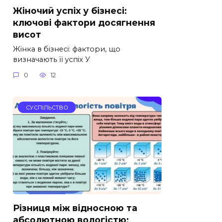
Жіночий успіх у бізнесі:
ключові фактори досягнення
висот
Жінка в бізнесі: фактори, що
визначають її успіх У
0
12
СУСПІЛЬСТВО
Різниця між відносною та
абсолютною вологістю: