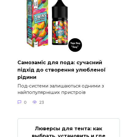
Самозаміс для пода: сучасний
підхід до створення улюбленої
рідини
Под-системи залишаються одними з
найпопулярніших пристроїв
0
23
Люверсы для тента: как
выбрать, установить и где