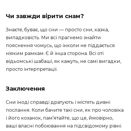
Чи завжди вірити снам?
Знаєте, буває, що сни — просто сни, казка,
випадковість. Ми всі прагнемо знайти
пояснення чомусь, що інколи не піддається
ніяким рамкам. Є й інша сторона. Всі оті
відьомські шабаші, як кажуть, не самі вигадки,
просто інтерпретації.
Заключення
Сни іноді справді дратують і містять дивні
послання. Коли бачите такі сни, як про чоловіка
і його коханок, пам’ятайте, що це, ймовірно,
ваші власні побоювання на підсвідомому рівні.