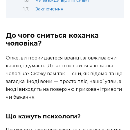
Чи завжди вірити снам?
Заключення
До чого сниться коханка
чоловіка?
Отже, ви прокидаєтеся вранці, зловживаючи
кавою, і думаєте: До чого ж сниться коханка
чоловіка? Скажу вам так — сни, як відомо, та ще
загадка. Іноді вони — просто плід нашої уяви, а
іноді виходять на поверхню приховані тривоги
чи бажання.
Що кажуть психологи?
Психологи часто вважають такі сни всього лиш