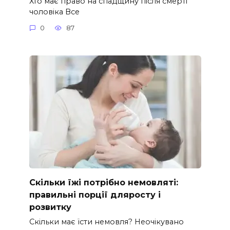
Хто має право на спадщину після смерті
чоловіка Все
0
87
Скільки їжі потрібно немовляті:
правильні порції дляросту і
розвитку
Скільки має їсти немовля? Неочікувано