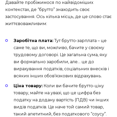
Давайте пробіжимося по найвідоміших
контекстах, де “брутто” знаходить своє
застосування. Ось кілька місць, де це слово стає
життєвоважливим:
Заробітна плата:
Тут брутто-зарплата – це
саме те, що ви, можливо, бачите у своєму
трудовому договорі. Це загальна сума, яку
ви формально заробили, але… це до
вирахування податків, соціальних внесків і
всяких інших обов’язкових відрахувань.
Ціна товару:
Коли ви бачите брутто-ціну
товару, майте на увазі, що це цифра без
податку на додану вартість (ПДВ) чи інших
видів податків. Це наче той самий товар,
такий апетитний, без податкового “соусу”.