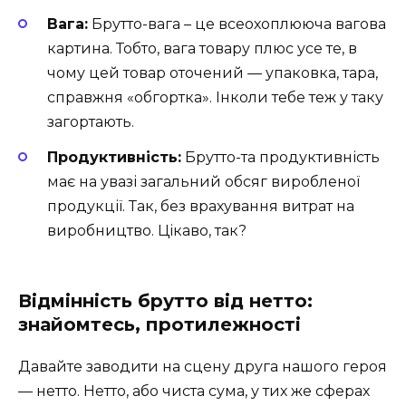
Вага:
Брутто-вага – це всеохоплююча вагова
картина. Тобто, вага товару плюс усе те, в
чому цей товар оточений — упаковка, тара,
справжня «обгортка». Інколи тебе теж у таку
загортають.
Продуктивність:
Брутто-та продуктивність
має на увазі загальний обсяг виробленої
продукції. Так, без врахування витрат на
виробництво. Цікаво, так?
Відмінність брутто від нетто:
знайомтесь, протилежності
Давайте заводити на сцену друга нашого героя
— нетто. Нетто, або чиста сума, у тих же сферах