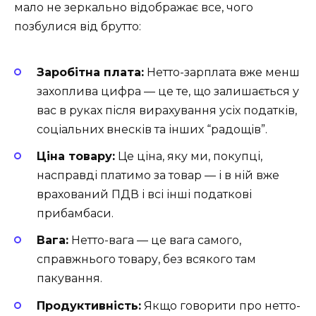
мало не зеркально відображає все, чого
позбулися від брутто:
Заробітна плата:
Нетто-зарплата вже менш
захоплива цифра — це те, що залишається у
вас в руках після вирахування усіх податків,
соціальних внесків та інших “радощів”.
Ціна товару:
Це ціна, яку ми, покупці,
насправді платимо за товар — і в ній вже
врахований ПДВ і всі інші податкові
прибамбаси.
Вага:
Нетто-вага — це вага самого,
справжнього товару, без всякого там
пакування.
Продуктивність:
Якщо говорити про нетто-