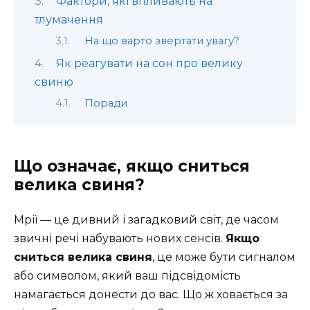
Фактори, які впливають на
тлумачення
На що варто звертати увагу?
Як реагувати на сон про велику
свиню
Поради
Що означає, якщо сниться
велика свиня?
Мрії — це дивний і загадковий світ, де часом
звичні речі набувають нових сенсів.
Якщо
сниться велика свиня
, це може бути сигналом
або символом, який ваш підсвідомість
намагається донести до вас. Що ж ховається за