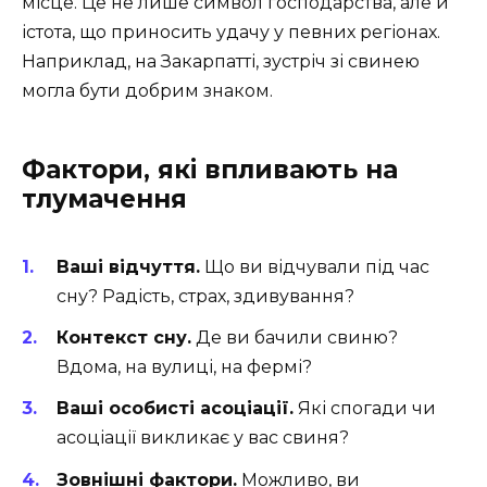
місце. Це не лише символ господарства, але й
істота, що приносить удачу у певних регіонах.
Наприклад, на Закарпатті, зустріч зі свинею
могла бути добрим знаком.
Фактори, які впливають на
тлумачення
Ваші відчуття.
Що ви відчували під час
сну? Радість, страх, здивування?
Контекст сну.
Де ви бачили свиню?
Вдома, на вулиці, на фермі?
Ваші особисті асоціації.
Які спогади чи
асоціації викликає у вас свиня?
Зовнішні фактори.
Можливо, ви