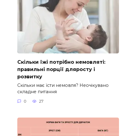
Скільки їжі потрібно немовляті:
правильні порції дляросту і
розвитку
Скільки має їсти немовля? Неочікувано
складне питання
0
27