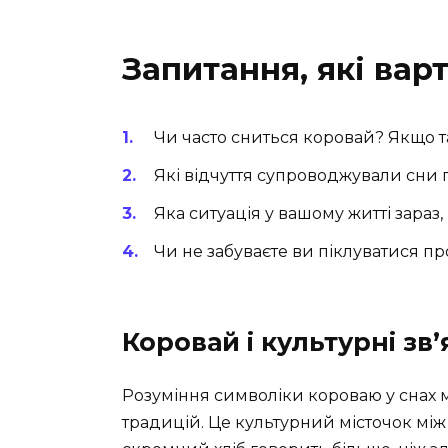
Запитання, які вар
Чи часто сниться коровай? Якщо т
Які відчуття супроводжували сни
Яка ситуація у вашому житті зараз
Чи не забуваєте ви піклуватися пр
Коровай і культурні зв’
Розуміння символіки короваю у снах м
традицій. Це культурний місточок між