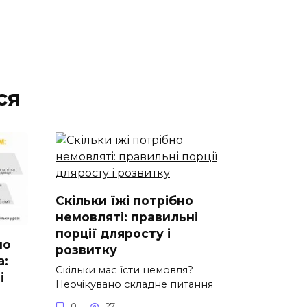
ся
Скільки їжі потрібно
немовляті: правильні
порції дляросту і
но
розвитку
а:
Скільки має їсти немовля?
і
Неочікувано складне питання
0
27