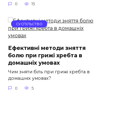
0
15
СУСПІЛЬСТВО
Ефективні методи зняття
болю при грижі хребта в
домашніх умовах
Чим зняти біль при грижі хребта в
домашніх умовах?
0
5