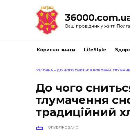
Перейти
до
36000.com.u
вмісту
Ваш провідник у житті Полт
Корисно знати
LifeStyle
Здоро
ГОЛОВНА
»
ДО ЧОГО СНИТЬСЯ КОРОВАЙ: ТЛУМАЧЕ
До чого снитьс
тлумачення сн
традиційний х
ОПУБЛІКОВАНО