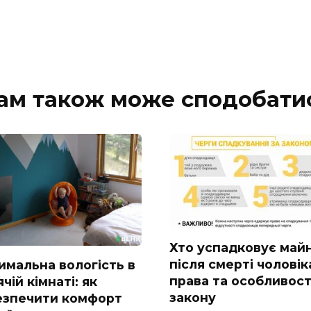
ам також може сподобати
Хто успадковує май
після смерті чоловік
имальна вологість в
права та особливост
чій кімнаті: як
закону
езпечити комфорт