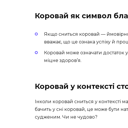
Коровай як символ бл
Якщо сниться коровай — ймовірно,
вважає, що це ознака успіху й проц
Коровай може означати достаток у 
міцне здоров’я.
Коровай у контексті ст
Інколи коровай сниться у контексті м
бачить у сні коровай, це може бути на
судженим. Чи не чудово?