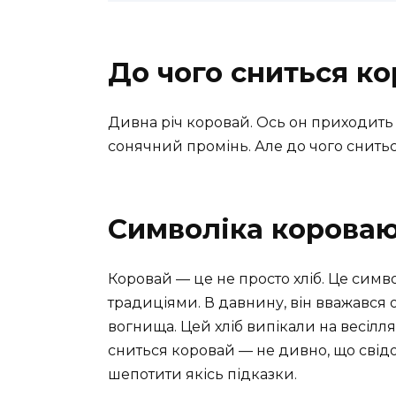
До чого сниться к
Дивна річ коровай. Ось он приходить 
сонячний промінь. Але до чого снитьс
Символіка корова
Коровай — це не просто хліб. Це сим
традиціями. В давнину, він вважався 
вогнища. Цей хліб випікали на весіллях
сниться коровай — не дивно, що свід
шепотити якісь підказки.