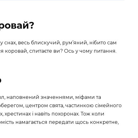
оровай?
у снах, весь блискучий, рум’яний, нібито сам
я коровай, спитаєте ви? Ось у чому питання.
ю
вол, наповнений значеннями, міфами та
оберегом, центром свята, частинкою сімейного
, хрестинах і навіть похоронах. Тож коли
омість намагається передати щось конкретне,