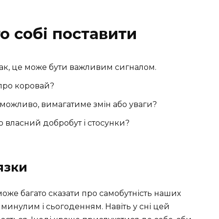
то собі поставити
ак, це може бути важливим сигналом.
 про коровай?
, можливо, вимагатиме змін або уваги?
о власний добробут і стосунки?
язки
оже багато сказати про самобутність наших
 минулим і сьогоденням. Навіть у сні цей