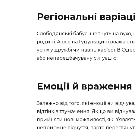
Регіональні варіац
Слободянські бабусі шепчуть на вухо, щ
родині. А ось на Гуцульщині вважають
успіх у дружбі чи навіть кар’єрі. В Оде
або непередбачувану ситуацію.
Емоції й враження 
Залежно від того, які емоції ви відчув
відтінків тлумачення. Якщо ви відчува
прийняти нові можливості, які з’явля
неприємне відчуття, варто переглянути