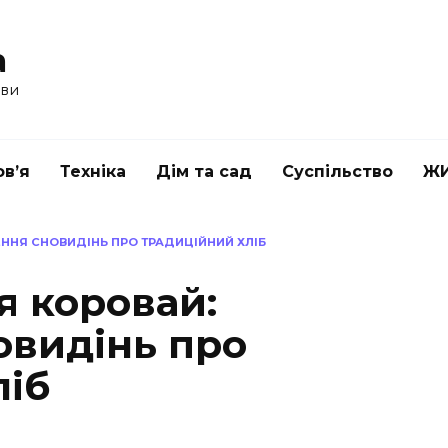
a
ави
в’я
Техніка
Дім та сад
Суспільство
Ж
ННЯ СНОВИДІНЬ ПРО ТРАДИЦІЙНИЙ ХЛІБ
я коровай:
овидінь про
ліб