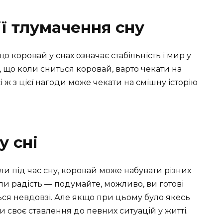
ії тлумачення сну
о коровай у снах означає стабільність і мир у
, що коли сниться коровай, варто чекати на
сі ж з цієї нагоди може чекати на смішну історію
у сні
али під час сну, коровай може набувати різних
ли радість — подумайте, можливо, ви готові
ться невдовзі. Але якщо при цьому було якесь
 своє ставлення до певних ситуацій у житті.