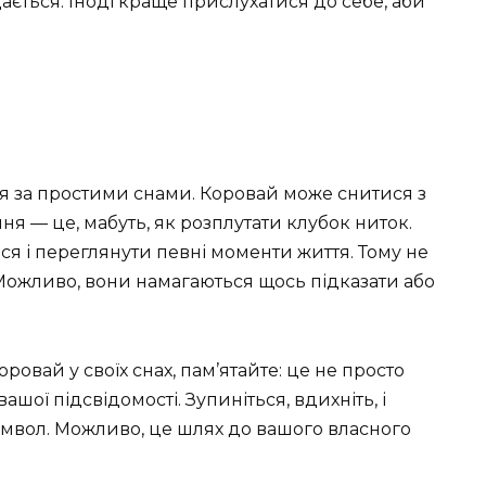
ається. Іноді краще прислухатися до себе, аби
ься за простими снами. Коровай може снитися з
ння — це, мабуть, як розплутати клубок ниток.
ся і переглянути певні моменти життя. Тому не
 Можливо, вони намагаються щось підказати або
оровай у своїх снах, пам’ятайте: це не просто
шої підсвідомості. Зупиніться, вдихніть, і
имвол. Можливо, це шлях до вашого власного