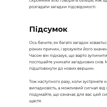
скромний хліб говорить більше, ніж зд
розгадати загадки підсвідомості.
Підсумок
Ось бачите, як багато загадок ховаєт
різних причин, і зрозуміти його значе
Часом він підказує, що варто зупинити
поспішайте уникати загадкових снів.
підштовхнути до нових вершин.
Тож наступного разу, коли зустрінете к
випадковість, а можливий сигнал від ва
подумайте, що означає для вас цей с
щастя.