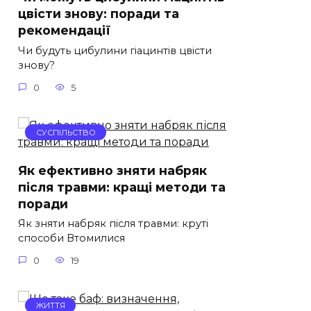
цвісти знову: поради та
рекомендації
Чи будуть цибулини гіацинтів цвісти
знову?
0
5
СУСПІЛЬСТВО
Як ефективно зняти набряк
після травми: кращі методи та
поради
Як зняти набряк після травми: круті
способи Втомилися
0
19
ЖИТТЯ