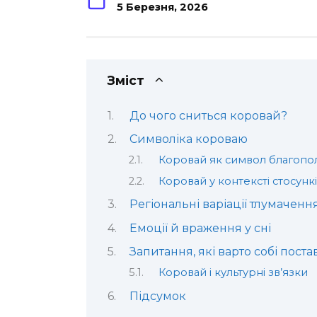
5 Березня, 2026
Зміст
До чого сниться коровай?
Символіка короваю
Коровай як символ благопо
Коровай у контексті стосунк
Регіональні варіації тлумаченн
Емоції й враження у сні
Запитання, які варто собі пост
Коровай і культурні зв’язки
Підсумок