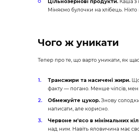
Цільнозернові продукти.
Каша з в
Міняємо булочки на хлібець. Ніхто
Чого ж уникати
Тепер про те, що варто уникати, як ща
Трансжири та насичені жири.
Що 
факту — погано. Менше чіпсів, менш
Обмежуйте цукор.
Знову солодки
написати, але корисно.
Червоне м’ясо в мінімальних кіл
над ним. Навіть яловичина має св