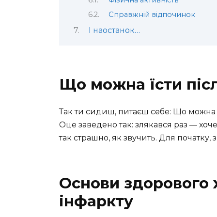
Фізична активність
Справжній відпочинок
І наостанок…
Що можна їсти піс
Так ти сидиш, питаєш себе: Що можна 
Оце заведено так: злякався раз — хоче
так страшно, як звучить. Для початку, з
Основи здорового 
інфаркту