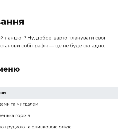
вання
ий ланцюг? Ну, добре, варто планувати свої
Встанови собі графік — це не буде складно.
меню
ави
дами та мигдалем
енька горіхів
ою грудкою та оливковою олією