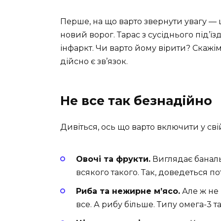
Перше, на що варто звернути увагу — 
новий ворог. Тарас з сусіднього під’ї
інфаркт. Чи варто йому вірити? Скажім
дійсно є зв’язок.
Не все так безнадійно
Дивіться, ось що варто включити у сві
Овочі та фрукти.
Виглядає банальн
всякого такого. Так, доведеться п
Риба та нежирне м’ясо.
Але ж не 
все. А рибу більше. Типу омега-3 та 