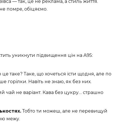
івса — так, це не реклама, а стиль життя.
 не помре, обіцяємо.
стить уникнути підвищення цін на A95:
це таке? Таке, що хочеться їсти щодня, але по
е горілки. Навіть не знаю, як без них.
й чай не варіант. Кава без цукру… страшно
ькостях.
Тобто ти можеш, але не перевищуй
ою межу.