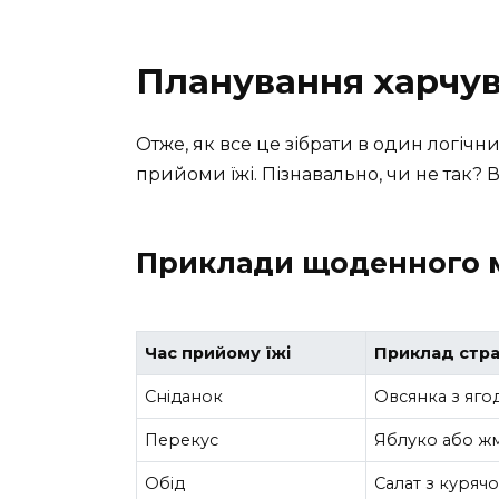
Планування харчу
Отже, як все це зібрати в один логічн
прийоми їжі. Пізнавально, чи не так? 
Приклади щоденного 
Час прийому їжі
Приклад стр
Сніданок
Овсянка з яго
Перекус
Яблуко або жм
Обід
Салат з куряч