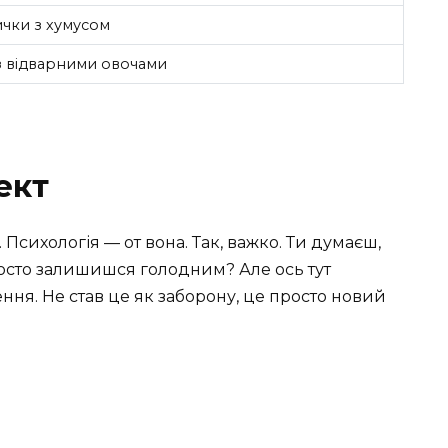
чки з хумусом
з відварними овочами
ект
Психологія — от вона. Так, важко. Ти думаєш,
 просто залишишся голодним? Але ось тут
ння. Не став це як заборону, це просто новий