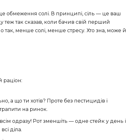
це обмеження солі. В принципі, сіль — це ваш
зду теж так сказав, коли бачив свій перший
о так, менше солі, менше стресу. Хто зна, може й
й раціон:
о, а що ти хотів? Проте без пестицидів і
отрапити на ринок.
всім одразу! Рот зменшіть — одне стейк у день і
всі діла.