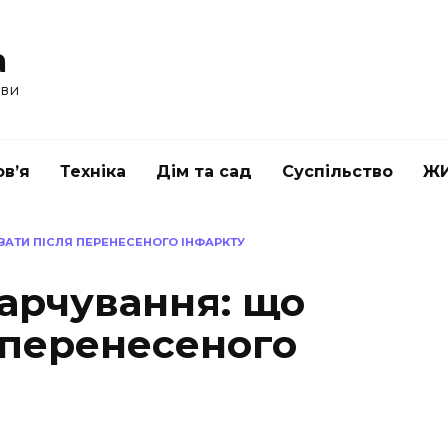
a
ави
в’я
Техніка
Дім та сад
Суспільство
Ж
АТИ ПІСЛЯ ПЕРЕНЕСЕНОГО ІНФАРКТУ
харчування: що
 перенесеного