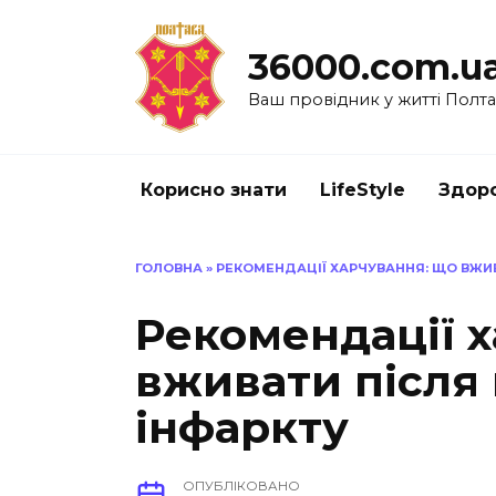
Перейти
до
36000.com.u
вмісту
Ваш провідник у житті Полт
Корисно знати
LifeStyle
Здоро
ГОЛОВНА
»
РЕКОМЕНДАЦІЇ ХАРЧУВАННЯ: ЩО ВЖИВ
Рекомендації 
вживати після
інфаркту
ОПУБЛІКОВАНО