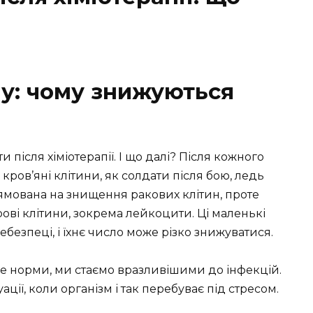
у: чому знижуються
 після хіміотерапії. І що далі? Після кожного
лі кров’яні клітини, як солдати після бою, ледь
рямована на знищення ракових клітин, проте
рові клітини, зокрема лейкоцити. Ці маленькі
безпеці, і їхнє число може різко знижуватися.
че норми, ми стаємо вразливішими до інфекцій.
ції, коли організм і так перебуває під стресом.