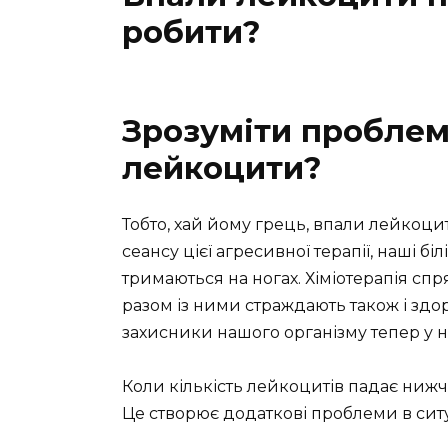
робити?
Зрозуміти проблем
лейкоцити?
Тобто, хай йому грець, впали лейкоцити
сеансу цієї агресивної терапії, наші бі
тримаються на ногах. Хіміотерапія сп
разом із ними страждають також і здо
захисники нашого організму тепер у не
Коли кількість лейкоцитів падає ниж
Це створює додаткові проблеми в ситуа