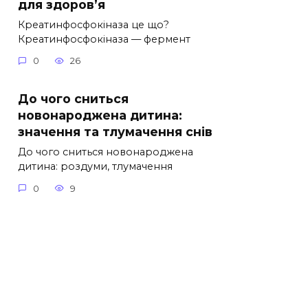
для здоров’я
Креатинфосфокіназа це що?
Креатинфосфокіназа — фермент
0
26
До чого сниться
новонароджена дитина:
значення та тлумачення снів
До чого сниться новонароджена
дитина: роздуми, тлумачення
0
9