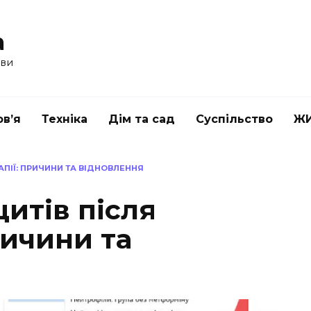
a
ави
в’я
Техніка
Дім та сад
Суспільство
Ж
АПІЇ: ПРИЧИНИ ТА ВІДНОВЛЕННЯ
итів після
ричини та