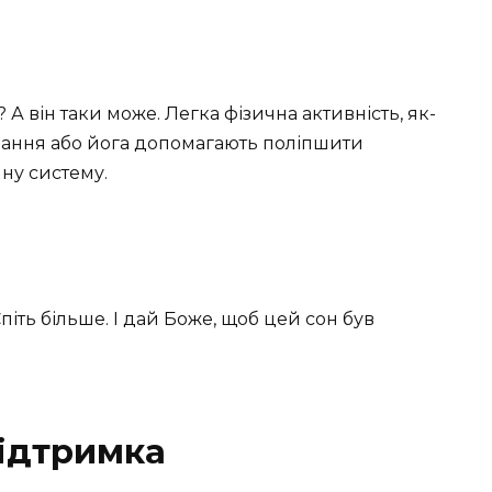
А він таки може. Легка фізична активність, як-
авання або йога допомагають поліпшити
ну систему.
піть більше. І дай Боже, щоб цей сон був
ідтримка