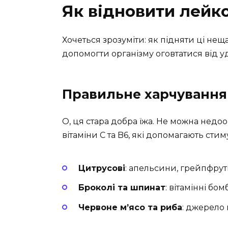
Як відновити лейк
Хочеться зрозуміти: як підняти ці нещ
допомогти організму оговтатися від у
Правильне харчування
О, ця стара добра їжа. Не можна недоо
вітаміни C та B6, які допомагають сти
Цитрусові
: апельсини, грейпфру
Броколі та шпинат
: вітамінні бом
Червоне м’ясо та риба
: джерело п