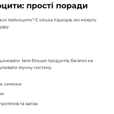
оцити: прості поради
асні лейкоцити? Є кілька підходів, які можуть
дару.
цінювати. Їжте більше продуктів, багатих на
мулювати імунну систему.
ти, лимони
би
ротеїнів та заліза