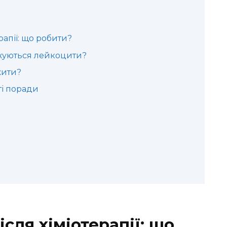
рапії: що робити?
жуються лейкоцити?
жити?
ті поради
сля хіміотерапії: що