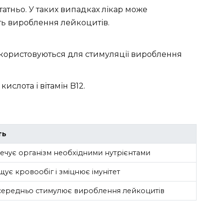
татньо. У таких випадках лікар може
ть вироблення лейкоцитів.
икористовуються для стимуляції вироблення
 кислота і вітамін B12.
ть
ечує організм необхідними нутрієнтами
ує кровообіг і зміцнює імунітет
ередньо стимулює вироблення лейкоцитів