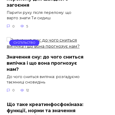
загоєння
Парити руку після перелому: що
варто знати Ти сидиш
0
5
СУСПІЛЬСТВО
Значення сну: до чого сниться
випічка і що вона прогнозує
нам?
До чого сниться випічка: розгадуємо
таємниці сновидінь
0
12
Що таке креатинфосфокіназа:
функції, норми та значення