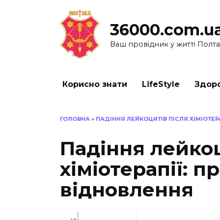
Перейти
до
36000.com.u
вмісту
Ваш провідник у житті Полт
Корисно знати
LifeStyle
Здоро
ГОЛОВНА
»
ПАДІННЯ ЛЕЙКОЦИТІВ ПІСЛЯ ХІМІОТЕР
Падіння лейкоц
хіміотерапії: п
відновлення