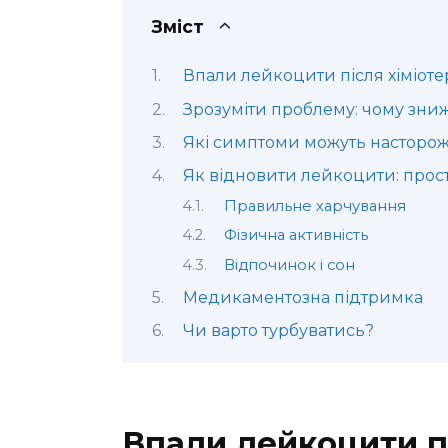
Зміст
Впали лейкоцити після хіміоте
Зрозуміти проблему: чому зни
Які симптоми можуть насторо
Як відновити лейкоцити: прос
Правильне харчування
Фізична активність
Відпочинок і сон
Медикаментозна підтримка
Чи варто турбуватись?
Впали лейкоцити пі