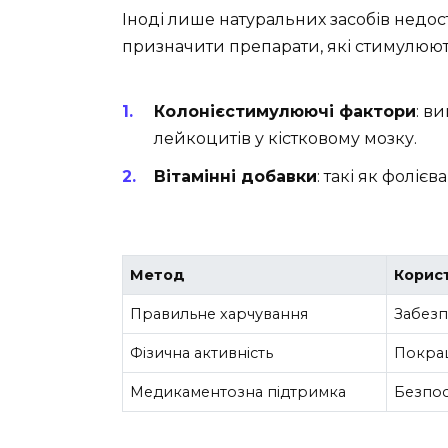
Іноді лише натуральних засобів недос
призначити препарати, які стимулюю
Колонієстимулюючі фактори
: в
лейкоцитів у кістковому мозку.
Вітамінні добавки
: такі як фолієва
Метод
Корис
Правильне харчування
Забезп
Фізична активність
Покращ
Медикаментозна підтримка
Безпос