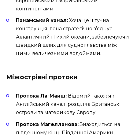
європейським і африканським
континентами.
Панамський канал:
Хоча це штучна
конструкція, вона стратегічно з’єднує
Атлантичний і Тихий океани, забезпечуючи
швидкий шлях для судноплавства між
цими величезними водоймами.
Міжострівні протоки
Протока Ла-Манш:
Відомий також як
Англійський канал, розділяє Британські
острови та материкову Європу.
Протока Магелланова:
Знаходиться на
південному кінці Південної Америки,