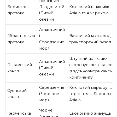
Північний
Берингова
Льодовитий
Ключовий шлях між
протока
і Тихий
Азією та Америкою.
океани
Атлантичний
Гібралтарська
і
Важливий міжнародни
протока
Середземне
транспортний вузол.
моря
Штучний шлях, що
Атлантичний
Панамський
скорочує шлях навкол
і Тихий
канал
південноамерикансько
океани
континенту.
Середземне
Ключовий маршрут дл
Суецький
і Червоне
торгівлі між Європою т
канал
моря
Азією.
Чорне і
Керченська
Економічно значуща
Азовське