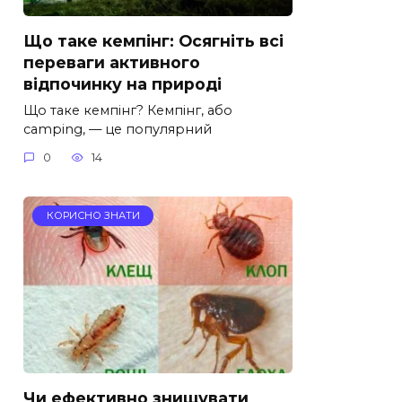
Що таке кемпінг: Осягніть всі
переваги активного
відпочинку на природі
Що таке кемпінг? Кемпінг, або
camping, — це популярний
0
14
КОРИСНО ЗНАТИ
Чи ефективно знищувати