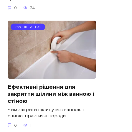
0
34
СУСПІЛЬСТВО
Ефективні рішення для
закриття щілини між ванною і
стіною
Чим закрити щілину між ванною і
стіною: практичні поради
0
11