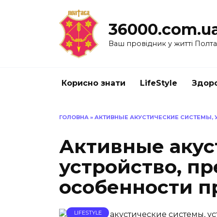
Перейти
до
36000.com.u
вмісту
Ваш провідник у житті Полт
Корисно знати
LifeStyle
Здоро
ГОЛОВНА
»
АКТИВНЫЕ АКУСТИЧЕСКИЕ СИСТЕМЫ, 
Активные акус
устройство, п
особенности 
LIFESTYLE