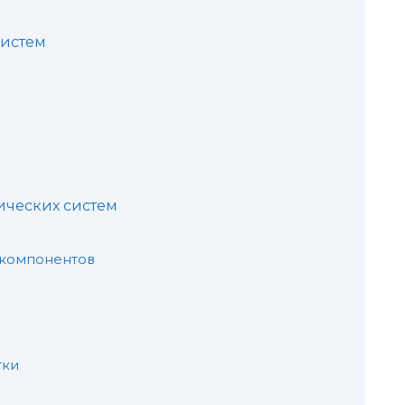
систем
ических систем
 компонентов
тки
и