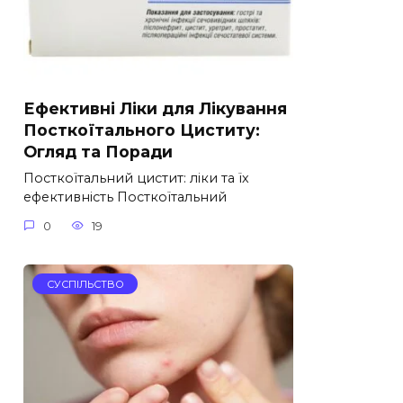
Ефективні Ліки для Лікування
Посткоїтального Циститу:
Огляд та Поради
Посткоїтальний цистит: ліки та їх
ефективність Посткоїтальний
0
19
СУСПІЛЬСТВО