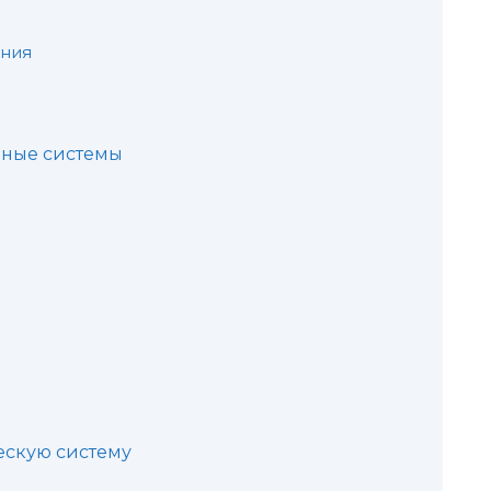
ания
вные системы
ескую систему