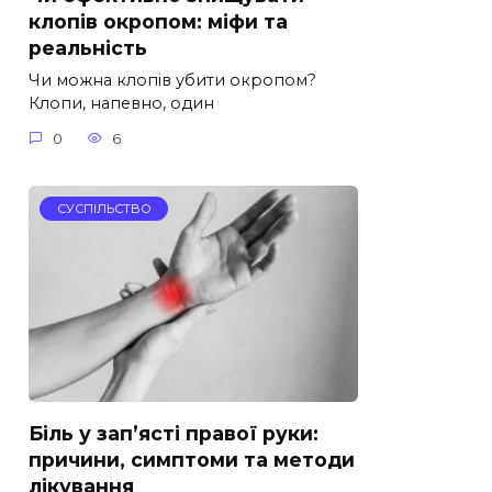
клопів окропом: міфи та
реальність
Чи можна клопів убити окропом?
Клопи, напевно, один
0
6
СУСПІЛЬСТВО
Біль у зап’ясті правої руки:
причини, симптоми та методи
лікування