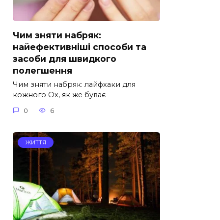
Чим зняти набряк:
найефективніші способи та
засоби для швидкого
полегшення
Чим зняти набряк: лайфхаки для
кожного Ох, як же буває
0
6
ЖИТТЯ