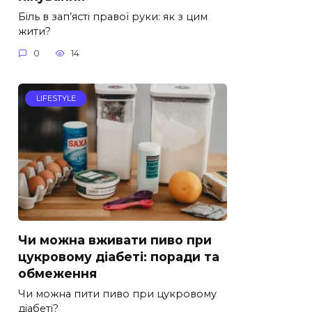
Біль в зап’ясті правої руки: як з цим
жити?
0
14
LIFESTYLE
Чи можна вживати пиво при
цукровому діабеті: поради та
обмеження
Чи можна пити пиво при цукровому
діабеті?