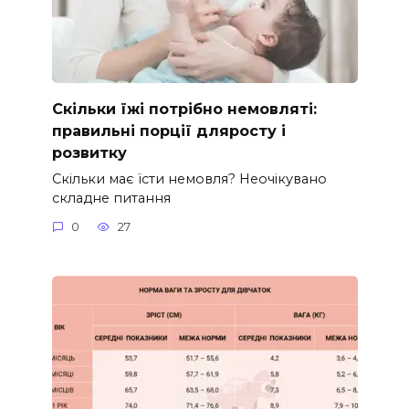
Скільки їжі потрібно немовляті:
правильні порції дляросту і
розвитку
Скільки має їсти немовля? Неочікувано
складне питання
0
27