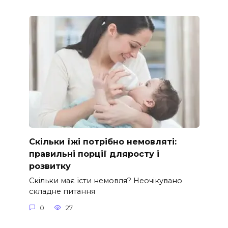
Скільки їжі потрібно немовляті:
правильні порції дляросту і
розвитку
Скільки має їсти немовля? Неочікувано
складне питання
0
27