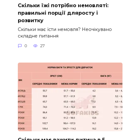
Скільки їжі потрібно немовляті:
правильні порції дляросту і
розвитку
Скільки має їсти немовля? Неочікувано
складне питання
0
27
Скільки має важити дитина в 5