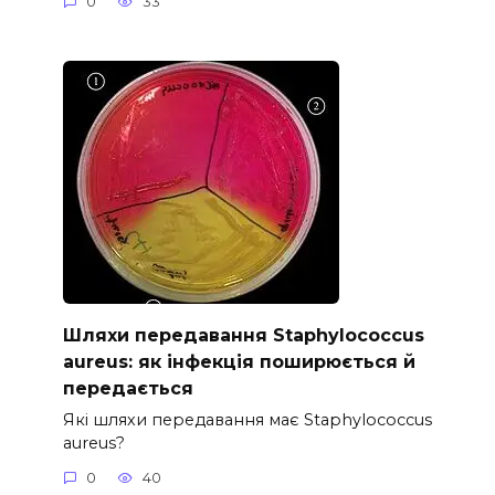
0
33
Шляхи передавання Staphylococcus
aureus: як інфекція поширюється й
передається
Які шляхи передавання має Staphylococcus
aureus?
0
40