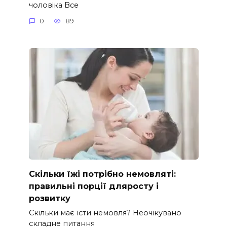
чоловіка Все
0
89
Скільки їжі потрібно немовляті:
правильні порції дляросту і
розвитку
Скільки має їсти немовля? Неочікувано
складне питання