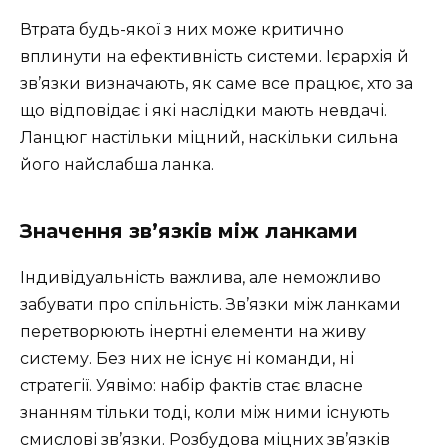
Втрата будь-якої з них може критично
вплинути на ефективність системи. Ієрархія й
зв’язки визначають, як саме все працює, хто за
що відповідає і які наслідки мають невдачі.
Ланцюг настільки міцний, наскільки сильна
його найслабша ланка.
Значення зв’язків між ланками
Індивідуальність важлива, але неможливо
забувати про спільність. Зв’язки між ланками
перетворюють інертні елементи на живу
систему. Без них не існує ні команди, ні
стратегії. Уявімо: набір фактів стає власне
знанням тільки тоді, коли між ними існують
смислові зв’язки. Розбудова міцних зв’язків