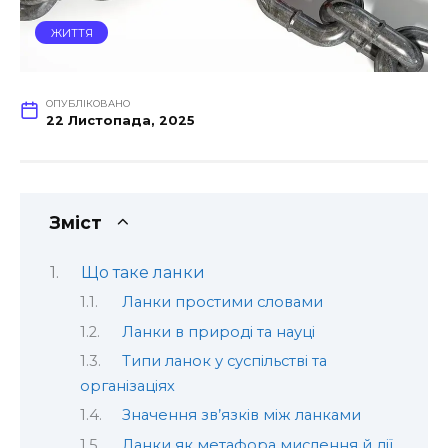
ЖИТТЯ
ОПУБЛІКОВАНО
22 Листопада, 2025
Зміст
Що таке ланки
Ланки простими словами
Ланки в природі та науці
Типи ланок у суспільстві та
організаціях
Значення зв’язків між ланками
Ланки як метафора мислення й дії