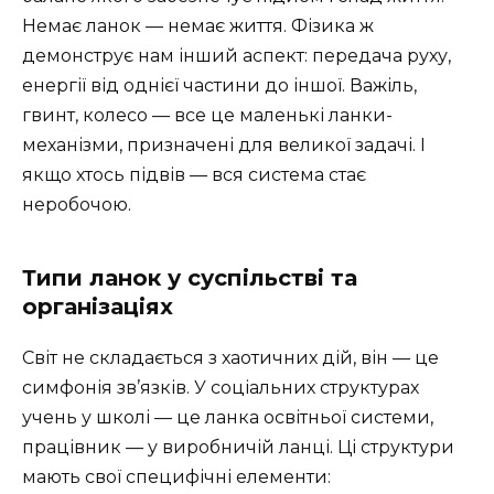
Немає ланок — немає життя. Фізика ж
демонструє нам інший аспект: передача руху,
енергії від однієї частини до іншої. Важіль,
гвинт, колесо — все це маленькі ланки-
механізми, призначені для великої задачі. І
якщо хтось підвів — вся система стає
неробочою.
Типи ланок у суспільстві та
організаціях
Світ не складається з хаотичних дій, він — це
симфонія зв’язків. У соціальних структурах
учень у школі — це ланка освітньої системи,
працівник — у виробничій ланці. Ці структури
мають свої специфічні елементи: