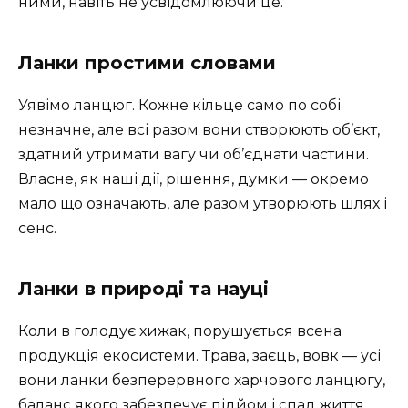
ними, навіть не усвідомлюючи це.
Ланки простими словами
Уявімо ланцюг. Кожне кільце само по собі
незначне, але всі разом вони створюють об’єкт,
здатний утримати вагу чи об’єднати частини.
Власне, як наші дії, рішення, думки — окремо
мало що означають, але разом утворюють шлях і
сенс.
Ланки в природі та науці
Коли в голодує хижак, порушується всена
продукція екосистеми. Трава, заєць, вовк — усі
вони ланки безперервного харчового ланцюгу,
баланс якого забезпечує підйом і спад життя.