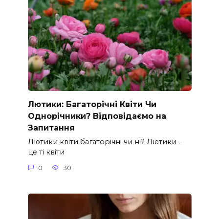
Лютики: Багаторічні Квіти Чи
Однорічники? Відповідаємо на
Запитання
Лютики квіти багаторічні чи ні? Лютики –
це ті квіти
0
30