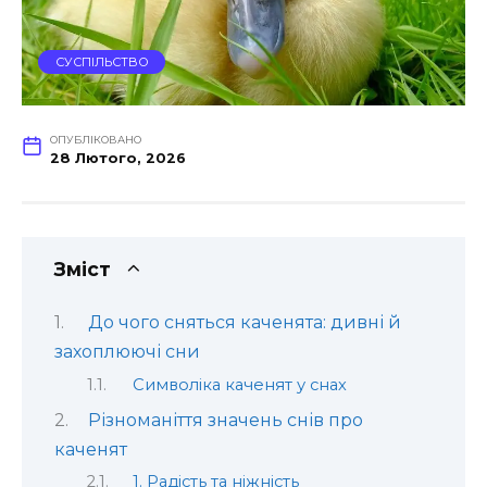
СУСПІЛЬСТВО
ОПУБЛІКОВАНО
28 Лютого, 2026
Зміст
До чого сняться каченята: дивні й
захоплюючі сни
Символіка каченят у снах
Різноманіття значень снів про
каченят
1. Радість та ніжність