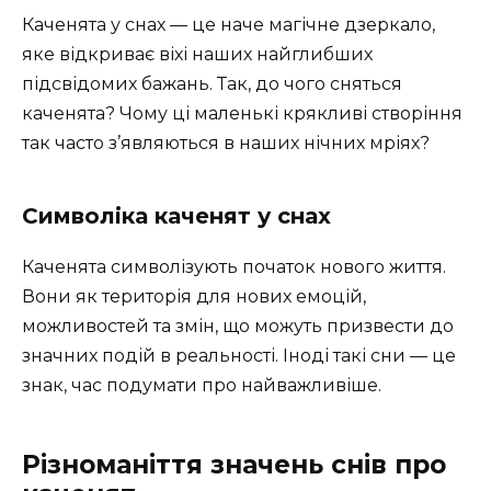
Каченята у снах — це наче магічне дзеркало,
яке відкриває віхі наших найглибших
підсвідомих бажань. Так, до чого сняться
каченята? Чому ці маленькі крякливі створіння
так часто з’являються в наших нічних мріях?
Символіка каченят у снах
Каченята символізують початок нового життя.
Вони як територія для нових емоцій,
можливостей та змін, що можуть призвести до
значних подій в реальності. Іноді такі сни — це
знак, час подумати про найважливіше.
Різноманіття значень снів про