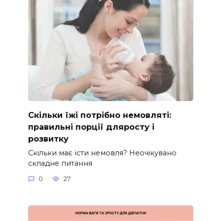
Скільки їжі потрібно немовляті:
правильні порції дляросту і
розвитку
Скільки має їсти немовля? Неочікувано
складне питання
0
27