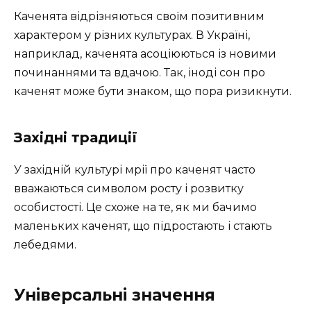
Каченята відрізняються своїм позитивним
характером у різних культурах. В Україні,
наприклад, каченята асоціюються із новими
починаннями та вдачою. Так, іноді сон про
каченят може бути знаком, що пора ризикнути.
Західні традиції
У західній культурі мрії про каченят часто
вважаються символом росту і розвитку
особистості. Це схоже на те, як ми бачимо
маленьких каченят, що підростають і стають
лебедями.
Універсальні значення