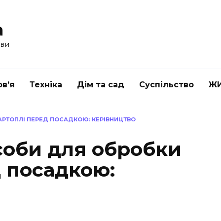
a
ави
в’я
Техніка
Дім та сад
Суспільство
Ж
АРТОПЛІ ПЕРЕД ПОСАДКОЮ: КЕРІВНИЦТВО
соби для обробки
д посадкою: