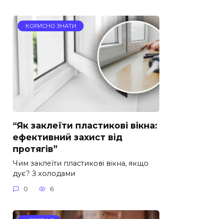
КОРИСНО ЗНАТИ
“Як заклеїти пластикові вікна:
ефективний захист від
протягів”
Чим заклеїти пластикові вікна, якщо
дує? З холодами
0
6