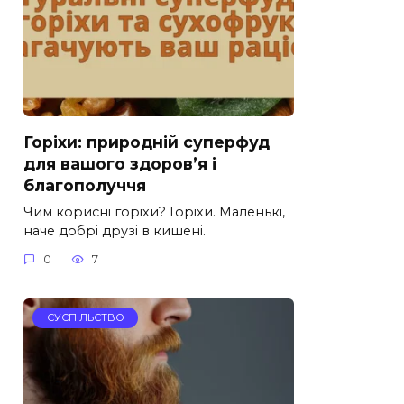
Горіхи: природній суперфуд
для вашого здоров’я і
благополуччя
Чим корисні горіхи? Горіхи. Маленькі,
наче добрі друзі в кишені.
0
7
СУСПІЛЬСТВО