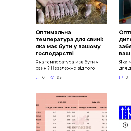
Оптимальна
Опт
температура для свині:
дитя
яка має бути у вашому
заб
господарстві
ваш
Яка температура має бути у
Яка м
свині? Незалежно від того
для 
0
93
0