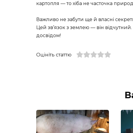
картопля — то хіба не часточка приро
Важливо не забути ще й власні секрети
Цей зв’язок з землею — він відчутний
досвідом!
Оцініть статтю
В