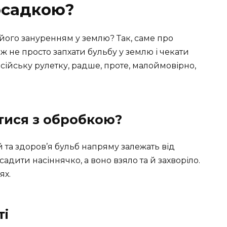
осадкою?
його зануренням у землю? Так, саме про
ж не просто запхати бульбу у землю і чекати
сійську рулетку, радше, проте, малоймовірно,
тися з обробкою?
й та здоров’я бульб напряму залежать від
садити насіннячко, а воно взяло та й захворіло.
ях.
ті