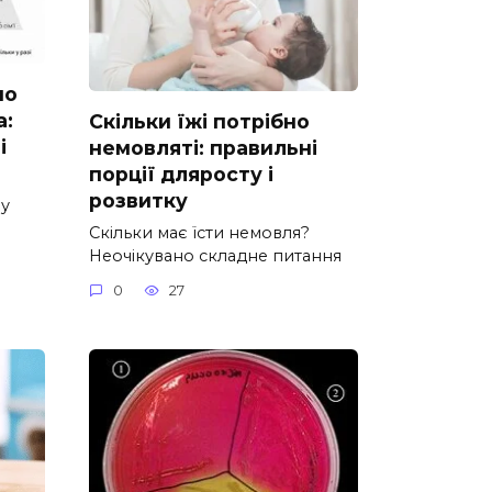
но
а:
Скільки їжі потрібно
і
немовляті: правильні
порції дляросту і
розвитку
ну
Скільки має їсти немовля?
Неочікувано складне питання
0
27