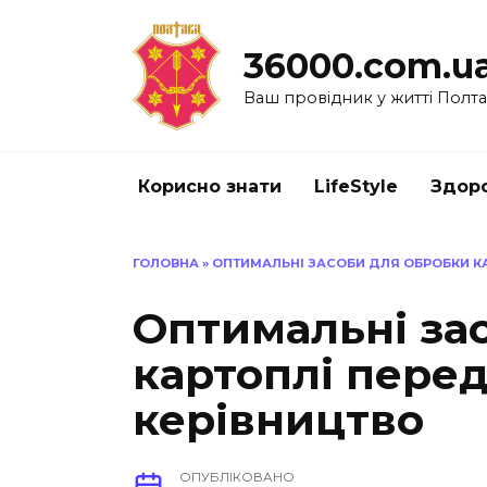
Перейти
до
36000.com.u
вмісту
Ваш провідник у житті Полт
Корисно знати
LifeStyle
Здоро
ГОЛОВНА
»
ОПТИМАЛЬНІ ЗАСОБИ ДЛЯ ОБРОБКИ К
Оптимальні за
картоплі пере
керівництво
ОПУБЛІКОВАНО