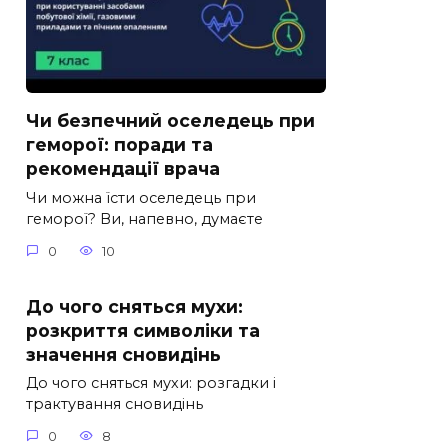
Чи безпечний оселедець при
геморої: поради та
рекомендації врача
Чи можна їсти оселедець при
геморої? Ви, напевно, думаєте
0
10
До чого сняться мухи:
розкриття символіки та
значення сновидінь
До чого сняться мухи: розгадки і
трактування сновидінь
0
8