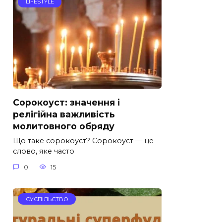
LIFESTYLE
Сорокоуст: значення і
релігійна важливість
молитовного обряду
Що таке сорокоуст? Сорокоуст — це
слово, яке часто
0
15
СУСПІЛЬСТВО