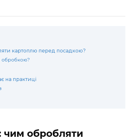
бляти картоплю перед посадкою?
 з обробкою?
є на практиці
в
: чим обробляти