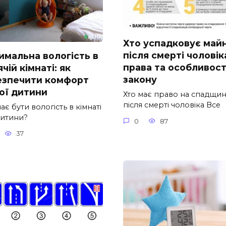
Хто успадковує май
після смерті чоловік
имальна вологість в
права та особливост
чій кімнаті: як
закону
езпечити комфорт
ої дитини
Хто має право на спадщи
після смерті чоловіка Все
ає бути вологість в кімнаті
дитини?
0
87
37