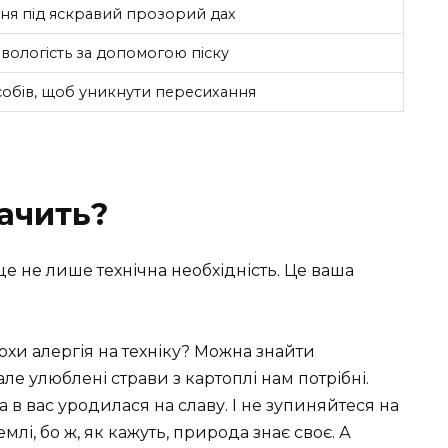
ня під яскравий прозорий дах
ологість за допомогою піску
собів, щоб уникнути пересихання
начить?
е не лише технічна необхідність. Це ваша
хи алергія на техніку? Можна знайти
 але улюблені страви з картоплі нам потрібні.
 в вас уродилася на славу. І не зупиняйтеся на
млі, бо ж, як кажуть, природа знає своє. А