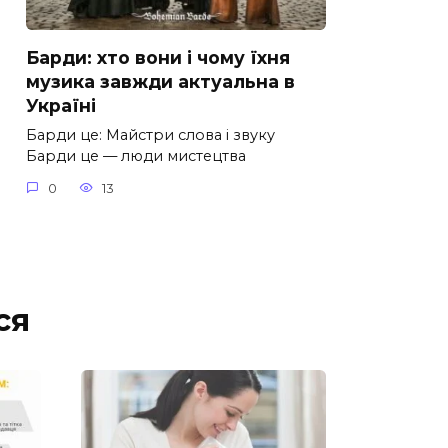
Барди: хто вони і чому їхня
музика завжди актуальна в
Україні
Барди це: Майстри слова і звуку
Барди це — люди мистецтва
0
13
ся