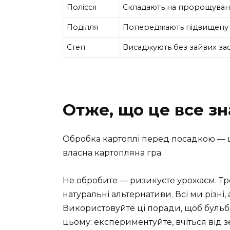
Полісся
Складають на пророщуван
Поділля
Попереджають підвищену в
Степ
Висаджують без зайвих за
Отже, що це все з
Обробка картоплі перед посадкою — ц
власна картопляна гра.
Не обробите — ризикуєте урожаєм. Тро
натуральні альтернативи. Всі ми різні,
Використовуйте ці поради, щоб бульба
цьому: експериментуйте, вчіться від зе