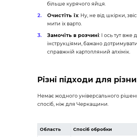
більше курячого яйця.
Очистіть їх
: Ну, не від шкірки, зв
мити їх варто.
Замочіть в розчині
: І ось тут вж
інструкціями, бажано дотримувати
справжній картопляний алхімік.
Різні підходи для різн
Немає жодного універсального рішенн
спосіб, ніж для Черкащини.
Область
Спосіб обробки