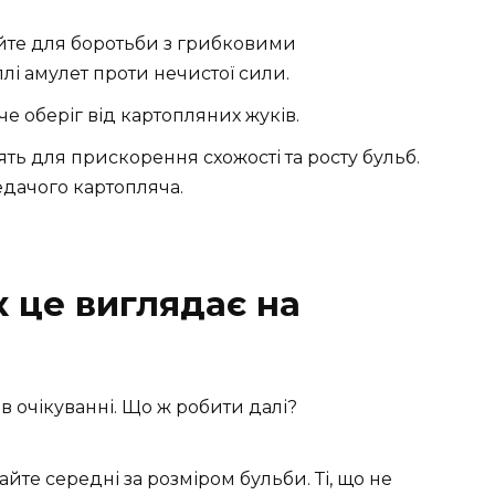
йте для боротьби з грибковими
лі амулет проти нечистої сили.
Наче оберіг від картопляних жуків.
ять для прискорення схожості та росту бульб.
едачого картопляча.
к це виглядає на
 в очікуванні. Що ж робити далі?
йте середні за розміром бульби. Ті, що не