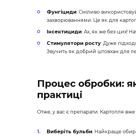
Фунгіциди
: Сміливо використову
захворюваннями. Це як для картоп
Інсектициди
: Ах, як же без цих! 
Стимулятори росту
: Дуже підход
Звучить як добрий штовхан для л
Процес обробки: я
практиці
Отже, у вас є препарати. Картопля вже
Виберіть бульби
: Найкраще обира