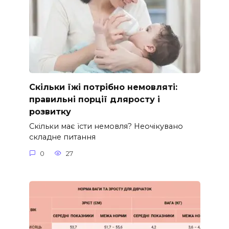
Скільки їжі потрібно немовляті:
правильні порції дляросту і
розвитку
Скільки має їсти немовля? Неочікувано
складне питання
0
27