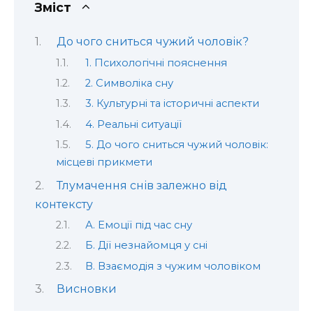
Зміст
До чого сниться чужий чоловік?
1. Психологічні пояснення
2. Символіка сну
3. Культурні та історичні аспекти
4. Реальні ситуації
5. До чого сниться чужий чоловік:
місцеві прикмети
Тлумачення снів залежно від
контексту
А. Емоції під час сну
Б. Дії незнайомця у сні
В. Взаємодія з чужим чоловіком
Висновки