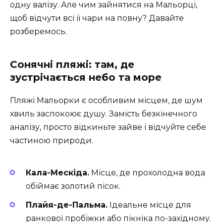
одну валізу. Але чим зайнятися на Мальорці,
щоб відчути всі її чари на повну? Давайте
розберемось.
Сонячні пляжі: там, де
зустрічається небо та море
Пляжі Мальорки є особливим місцем, де шум
хвиль заспокоює душу. Замість безкінечного
аналізу, просто відкиньте зайве і відчуйте себе
частиною природи.
Кала-Мескіда.
Місце, де прохолодна вода
обіймає золотий пісок.
Плайя-де-Пальма.
Ідеальне місце для
ранкової пробіжки або пікніка по-західному.