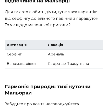
відпочинок на Мальорці
Для тих, хто любить діяти, тут є маса варіантів:
від серфінгу до вільного падіння з парашутом.
То як щодо маленької пригоди?
Активація
Локація
Серфінг
Ареналь
Веломандрівки
Серра-де-Трамунтана
Гармонія природи: тихі куточки
Мальорки
Забудьте про все та насолоджуйтеся