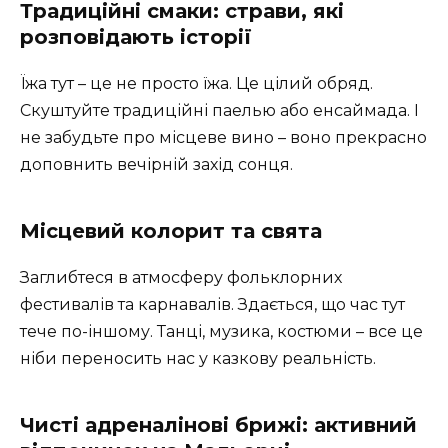
Традиційні смаки: страви, які
розповідають історії
Їжа тут – це не просто їжа. Це цілий обряд.
Скуштуйте традиційні паелью або енсаймада. І
не забудьте про місцеве вино – воно прекрасно
доповнить вечірній захід сонця.
Місцевий колорит та свята
Заглибтеся в атмосферу фольклорних
фестивалів та карнавалів. Здається, що час тут
тече по-іншому. Танці, музика, костюми – все це
ніби переносить нас у казкову реальність.
Чисті адреналінові брижі: активний