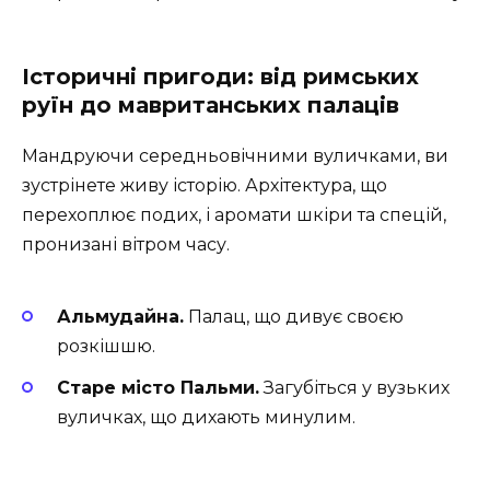
Історичні пригоди: від римських
руїн до мавританських палаців
Мандруючи середньовічними вуличками, ви
зустрінете живу історію. Архітектура, що
перехоплює подих, і аромати шкіри та спецій,
пронизані вітром часу.
Альмудайна.
Палац, що дивує своєю
розкішшю.
Старе місто Пальми.
Загубіться у вузьких
вуличках, що дихають минулим.