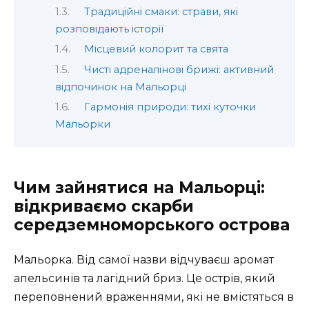
Традиційні смаки: страви, які
розповідають історії
Місцевий колорит та свята
Чисті адреналінові брижі: активний
відпочинок на Мальорці
Гармонія природи: тихі куточки
Мальорки
Чим зайнятися на Мальорці:
відкриваємо скарби
середземноморського острова
Мальорка. Від самої назви відчуваєш аромат
апельсинів та лагідний бриз. Це острів, який
переповнений враженнями, які не вмістяться в