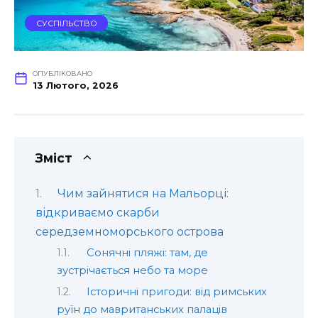
СУСПІЛЬСТВО
ОПУБЛІКОВАНО
13 Лютого, 2026
Зміст
Чим зайнятися на Мальорці:
відкриваємо скарби
середземноморського острова
Сонячні пляжі: там, де
зустрічається небо та море
Історичні пригоди: від римських
руїн до мавританських палаців