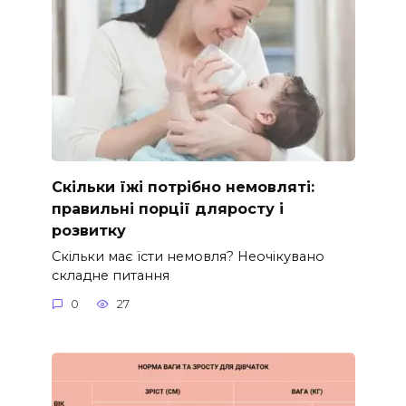
Скільки їжі потрібно немовляті:
правильні порції дляросту і
розвитку
Скільки має їсти немовля? Неочікувано
складне питання
0
27