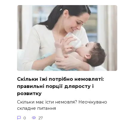
Скільки їжі потрібно немовляті:
правильні порції дляросту і
розвитку
Скільки має їсти немовля? Неочікувано
складне питання
0
27