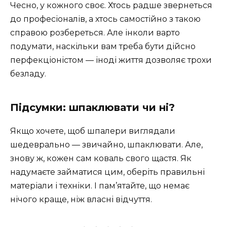
Чесно, у кожного своє. Хтось радше звернеться
до професіоналів, а хтось самостійно з такою
справою розбереться. Але інколи варто
подумати, наскільки вам треба бути дійсно
перфекціоністом — іноді життя дозволяє трохи
безладу.
Підсумки: шпаклювати чи ні?
Якщо хочете, щоб шпалери виглядали
шедеврально — звичайно, шпаклювати. Але,
знову ж, кожен сам коваль свого щастя. Як
надумаєте займатися цим, оберіть правильні
матеріали і техніки. І пам’ятайте, що немає
нічого краще, ніж власні відчуття.