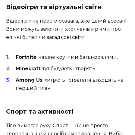
Відеоігри та віртуальні світи
Відеоігри не просто розвага, вже цілий всесвіт!
Вони можуть захопити хлопчаків мріями про
епічні битви чи загадкові світи.
Fortnite
: чіпляє крутими баттл-роялями.
Minecraft
: тут будують і творять.
Among Us
: хитрість і стратегія виходять на
перший план.
Спорт та активності
Тіло вимагає руху. Спорт — це не просто
здоров’я, а ще й спосіб самовираження. Вибір