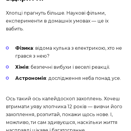
Хлопці прагнуть більше. Наукові фільми,
експерименти в домашніх умовах — це їх
вабить.
Фізика
: відома кулька з електрикою, хто не
грався з нею?
Хімія
: безпечні вибухи і веселі реакції.
Астрономія
: дослідження неба понад усе.
Ось такий ось калейдоскоп захоплень. Хочеш
втримати уяву хлопчика 12 років — вивчи його
захоплення, розпитай, покажи щось нове. І,
можливо, ти сам здивуєшся, наскільки життя
насправді цікаве і багатогранне.