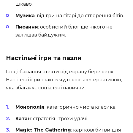
цікаво.
Музика
: від гри на гітарі до створення бітів.
Писання
: особистий блог ще нікого не
залишав байдужим.
Настільні ігри та пазли
Іноді бажання втекти від екрану бере верх.
Настільні ігри стають чудовою альтернативою,
яка збагачує соціальні навички.
Монополія
: категорично чиста класика.
Катан
: стратегія і трохи удачі.
Magic: The Gathering
: карткові битви для