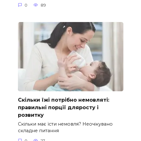
0
89
Скільки їжі потрібно немовляті:
правильні порції дляросту і
розвитку
Скільки має їсти немовля? Неочікувано
складне питання
0
27