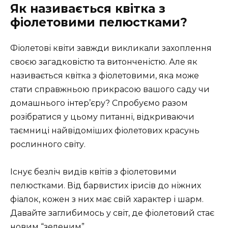
Як називається квітка з
фіолетовими пелюстками?
Фіолетові квіти завжди викликали захоплення
своєю загадковістю та витонченістю. Але як
називається квітка з фіолетовими, яка може
стати справжньою прикрасою вашого саду чи
домашнього інтер’єру? Спробуємо разом
розібратися у цьому питанні, відкриваючи
таємниці найвідоміших фіолетових красунь
рослинного світу.
Існує безліч видів квітів з фіолетовими
пелюстками. Від барвистих ірисів до ніжних
фіалок, кожен з них має свій характер і шарм.
Давайте заглибимось у світ, де фіолетовий стає
новим “зеленим”.