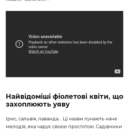
Найвідоміші фіолетові квіти, що
захоплюють уяву
Ірис, сальвія, лаванда… Ці назви лунають наче
мелодія, яка чарує своєю простотою. Садівники