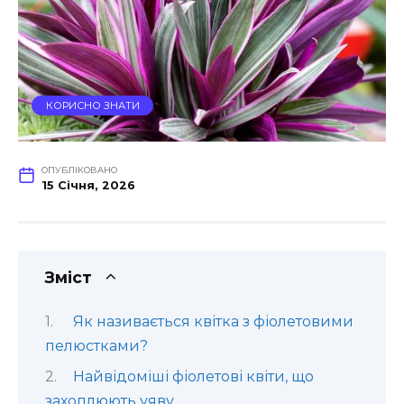
КОРИСНО ЗНАТИ
ОПУБЛІКОВАНО
15 Січня, 2026
Зміст
Як називається квітка з фіолетовими
пелюстками?
Найвідоміші фіолетові квіти, що
захоплюють уяву