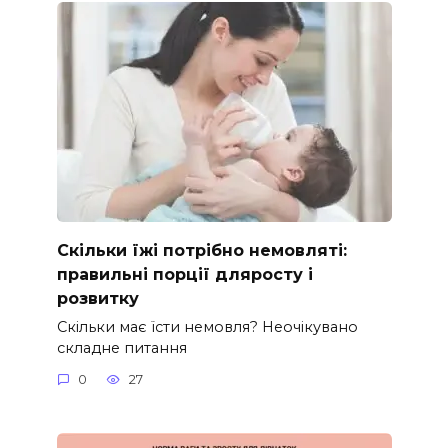
Скільки їжі потрібно немовляті:
правильні порції дляросту і
розвитку
Скільки має їсти немовля? Неочікувано
складне питання
0
27