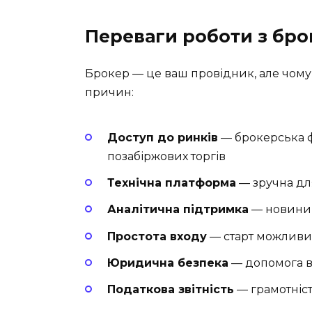
Переваги роботи з бр
Брокер — це ваш провідник, але чому 
причин:
Доступ до ринків
— брокерська фі
позабіржових торгів
Технічна платформа
— зручна дл
Аналітична підтримка
— новини, 
Простота входу
— старт можливий
Юридична безпека
— допомога в
Податкова звітність
— грамотніст