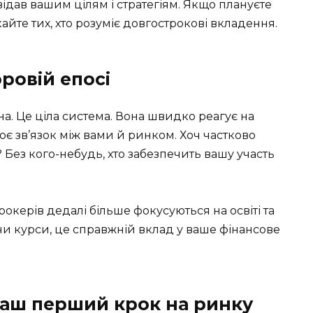
дав вашим цілям і стратегіям. Якщо плануєте
айте тих, хто розуміє довгострокові вкладення.
ровій епосі
а. Це ціла система. Вона швидко реагує на
нює зв’язок між вами й ринком. Хоч частково
? Без кого-небудь, хто забезпечить вашу участь
брокерів дедалі більше фокусуються на освіті та
 чи курси, це справжній вклад у ваше фінансове
ваш перший крок на ринку