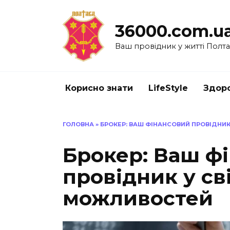
Перейти
до
36000.com.u
вмісту
Ваш провідник у житті Полт
Корисно знати
LifeStyle
Здоро
ГОЛОВНА
»
БРОКЕР: ВАШ ФІНАНСОВИЙ ПРОВІДНИК
Брокер: Ваш ф
провідник у св
можливостей