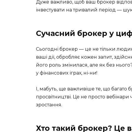
Дуже важливо, щоб ваш брокер відпові
інвестувати на тривалий період — шук
Сучасний брокер у циф
Сьогодні брокер — це не тільки людин
ваші дії, обробляє кожен запит, здійс
його роль змінилася, але як без нього
у фінансових іграх, ні-ни!
І, мабуть, ще важливіше те, що багато 
просвітництві. Це не просто вебінари
зростання.
Хто такий брокер? Це 