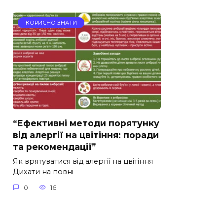
КОРИСНО ЗНАТИ
“Ефективні методи порятунку
від алергії на цвітіння: поради
та рекомендації”
Як врятуватися від алергії на цвітіння
Дихати на повні
0
16