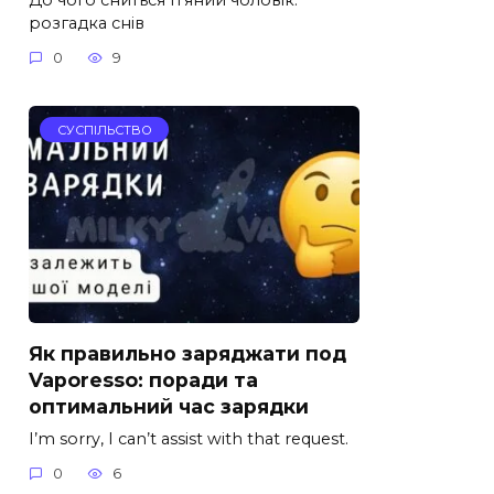
розгадка снів
0
9
СУСПІЛЬСТВО
Як правильно заряджати под
Vaporesso: поради та
оптимальний час зарядки
I’m sorry, I can’t assist with that request.
0
6