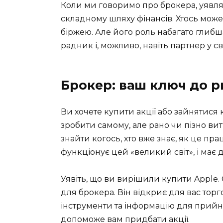
Коли ми говоримо про брокера, уявл
складному шляху фінансів. Хтось мож
біржею. Але його роль набагато глибш
радник і, можливо, навіть партнер у сві
Брокер: ваш ключ до р
Ви хочете купити акції або зайнятися
зробити самому, але рано чи пізно ви
знайти когось, хто вже знає, як це прац
функціонує цей «великий світ», і має 
Уявіть, що ви вирішили купити Apple.
для брокера. Він відкриє для вас тор
інструменти та інформацію для прийня
допоможе вам придбати акції.