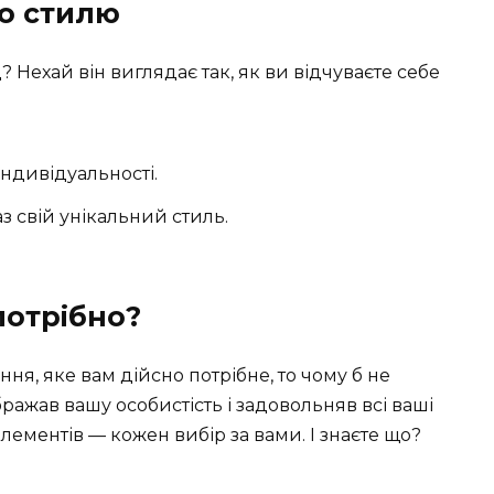
го стилю
 Нехай він виглядає так, як ви відчуваєте себе
індивідуальності.
аз свій унікальний стиль.
 потрібно?
ння, яке вам дійсно потрібне, то чому б не
ражав вашу особистість і задовольняв всі ваші
лементів — кожен вибір за вами. І знаєте що?