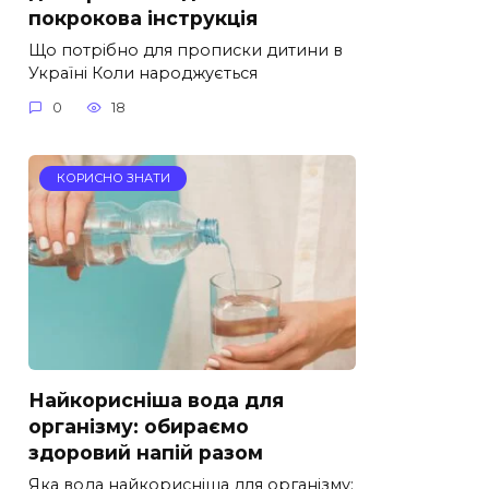
покрокова інструкція
Що потрібно для прописки дитини в
Україні Коли народжується
0
18
КОРИСНО ЗНАТИ
Найкорисніша вода для
організму: обираємо
здоровий напій разом
Яка вода найкорисніша для організму: