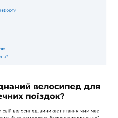
комфорту
илю
бно?
днаний велосипед для
ечних поїздок?
 свій велосипед, виникає питання: чим має