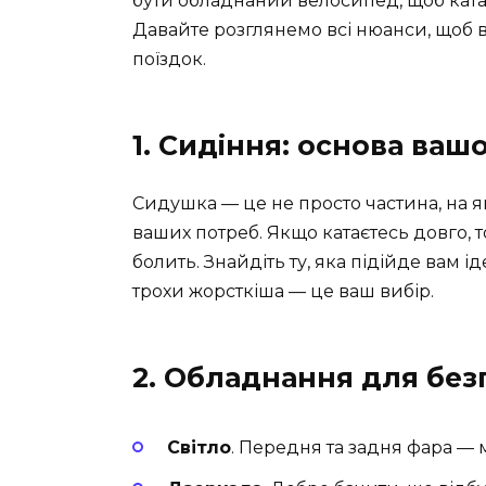
бути обладнаний велосипед, щоб ката
Давайте розглянемо всі нюанси, щоб
поїздок.
1. Сидіння: основа ва
Сидушка — це не просто частина, на я
ваших потреб. Якщо катаєтесь довго, то
болить. Знайдіть ту, яка підійде вам 
трохи жорсткіша — це ваш вибір.
2. Обладнання для без
Світло
. Передня та задня фара — 