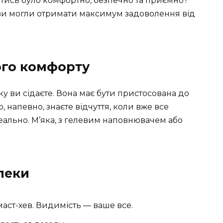
тись було комфортно, безпечно та приємно?
 ви могли отримати максимум задоволення від
шого комфорту
ку ви сідаєте. Вона має бути пристосована до
, напевно, знаєте відчуття, коли вже все
ідеально. М’яка, з гелевим наповнювачем або
пеки
маст-хев. Видимість — ваше все.