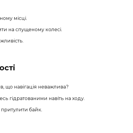
дному місці.
дити на спущеному колесі.
жливість.
ості
зав, що навігація неважлива?
есь гідратованими навіть на ходу.
б притулити байк.