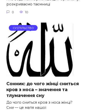
розкриваємо таємниці
0
10
СУСПІЛЬСТВО
Сонник: до чого жінці сниться
кров з носа – значення та
тлумачення сну
До чого сниться кров з носа жінці?
Сни — це магія нашої