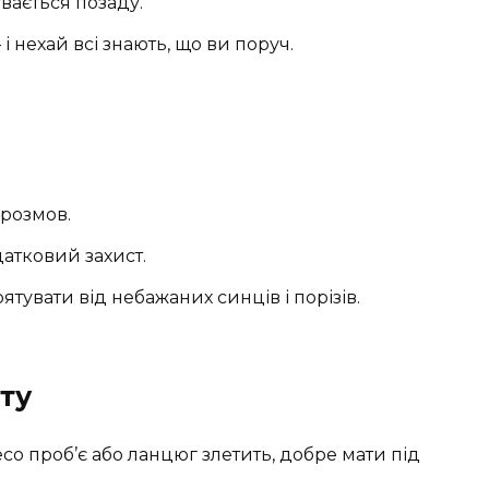
увається позаду.
 і нехай всі знають, що ви поруч.
 розмов.
одатковий захист.
рятувати від небажаних синців і порізів.
ту
со проб’є або ланцюг злетить, добре мати під