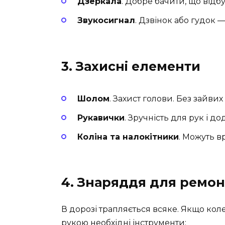
Дзеркала
. Добре бачити, що відб
Звукосигнал
. Дзвінок або гудок —
3. Захисні елементи
Шолом
. Захист голови. Без зайвих
Рукавички
. Зручність для рук і д
Коліна та налокітники
. Можуть в
4. Знаряддя для ремон
В дорозі трапляється всяке. Якщо коле
рукою необхідні інструменти: