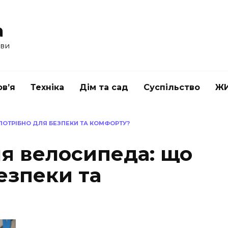
a
ави
в’я
Техніка
Дім та сад
Суспільство
Ж
ОТРІБНО ДЛЯ БЕЗПЕКИ ТА КОМФОРТУ?
я велосипеда: що
езпеки та