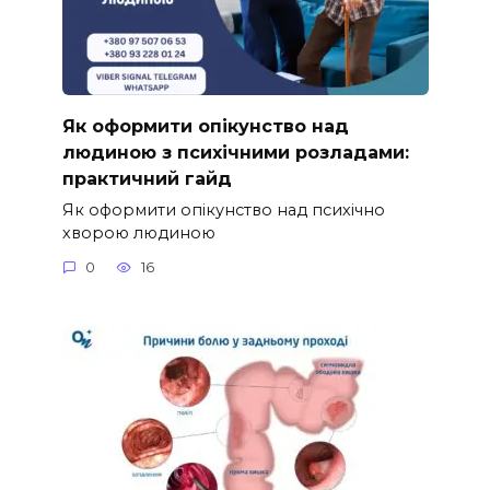
Як оформити опікунство над
людиною з психічними розладами:
практичний гайд
Як оформити опікунство над психічно
хворою людиною
0
16