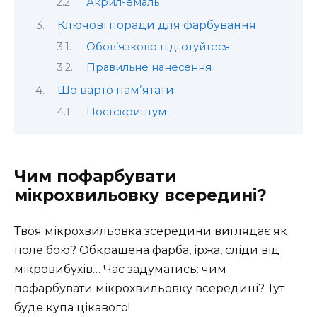
Акрил-емаль
Ключові поради для фарбування
Обов’язково підготуйтеся
Правильне нанесення
Що варто памʼятати
Постскриптум
Чим пофарбувати
мікрохвильовку всередині?
Твоя мікрохвильовка зсередини виглядає як
поле бою? Обкрашена фарба, іржа, сліди від
мікровибухів… Час задуматись: чим
пофарбувати мікрохвильовку всередині? Тут
буде купа цікавого!