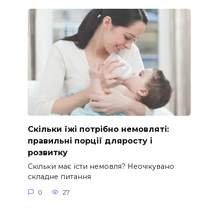
Скільки їжі потрібно немовляті:
правильні порції дляросту і
розвитку
Скільки має їсти немовля? Неочікувано
складне питання
0
27