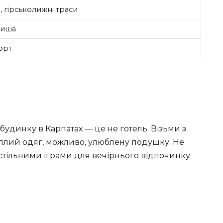
 гірськолижні траси
тиша
орт
будинку в Карпатах — це не готель. Візьми з
еплий одяг, можливо, улюблену подушку. Не
астільними іграми для вечірнього відпочинку