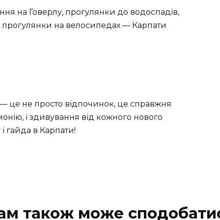
ення на Говерлу, прогулянки до водоспадів,
і прогулянки на велосипедах — Карпати
 — це не просто відпочинок, це справжня
рмонію, і здивування від кожного нового
 і гайда в Карпати!
ам також може сподобати