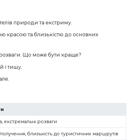
елів природи та екстриму.
 красою та близькістю до основних
і розваги. Що може бути краще?
й і тишу.
але.
ги
, екстремальні розваги
получення, близькість до туристичних маршрутів