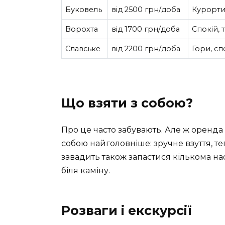
Буковель
від 2500 грн/доба
Курорти,
Ворохта
від 1700 грн/доба
Спокій, 
Славське
від 2200 грн/доба
Гори, сп
Що взяти з собою?
Про це часто забувають. Але ж оренда 
собою найголовніше: зручне взуття, т
завадить також запастися кількома н
біля каміну.
Розваги і екскурсії