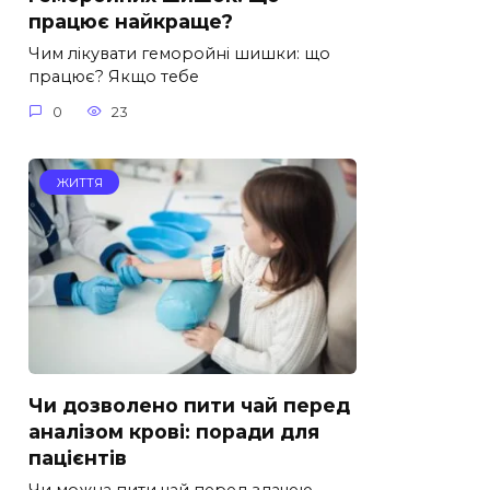
працює найкраще?
Чим лікувати геморойні шишки: що
працює? Якщо тебе
0
23
ЖИТТЯ
Чи дозволено пити чай перед
аналізом крові: поради для
пацієнтів
Чи можна пити чай перед здачею