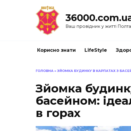
Перейти
до
36000.com.u
вмісту
Ваш провідник у житті Полт
Корисно знати
LifeStyle
Здоро
ГОЛОВНА
»
ЗЙОМКА БУДИНКУ В КАРПАТАХ З БАСЕ
Зйомка будинку
басейном: іде
в горах