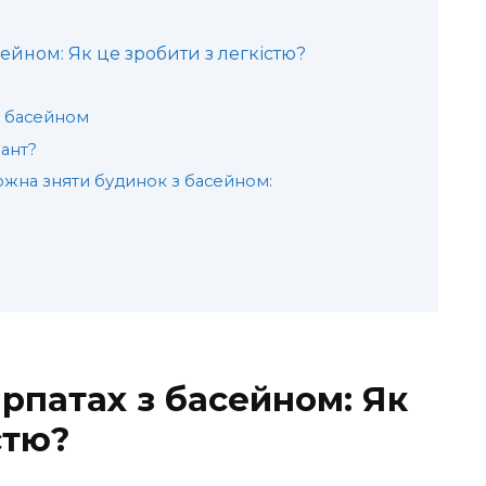
ейном: Як це зробити з легкістю?
з басейном
ант?
можна зняти будинок з басейном:
рпатах з басейном: Як
стю?