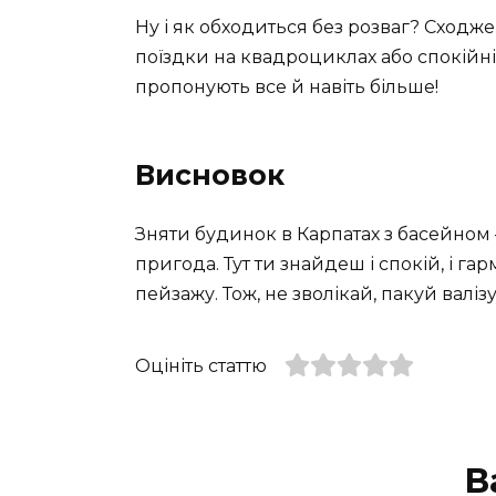
Ну і як обходиться без розваг? Сходж
поїздки на квадроциклах або спокійн
пропонують все й навіть більше!
Висновок
Зняти будинок в Карпатах з басейном
пригода. Тут ти знайдеш і спокій, і га
пейзажу. Тож, не зволікай, пакуй валізу
Оцініть статтю
В