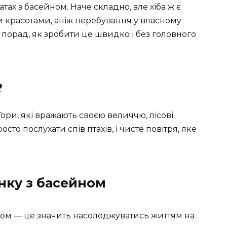
атах з басейном. Наче складно, але хіба ж є
 красотами, аніж перебування у власному
порад, як зробити це швидко і без головного
?
Гори, які вражають своєю величчю, лісові
сто послухати спів птахів, і чисте повітря, яке
нку з басейном
йном — це значить насолоджуватись життям на