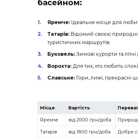
басейном:
Яремче:
Ідеальне місце для любит
Татарів:
Відомий своєю природною
туристичних маршрутів.
Буковель:
Зимові курорти та літн
Ворохта:
Для тих, хто любить спокі
Славське:
Гори, лижі, прекрасні ш
Місце
Вартість
Перева
Яремче
від 2000 грн/доба
Природа
Татарів
від 1800 грн/доба
Добре с