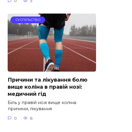
0
5
СУСПІЛЬСТВО
Причини та лікування болю
вище коліна в правій нозі:
медичний гід
Біль у правій нозі вище коліна:
причини, лікування
0
6