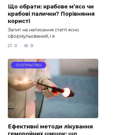
Що обрати: крабове м’ясо чи
крабові палички? Порівняння
користі
Запит на написання статті ясно
сформульований, і я
0
9
СУСПІЛЬСТВО
Ефективні методи лікування
геморойних шишок: що